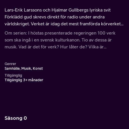
Lars-Erik Larssons och Hjalmar Gullbergs lyriska svit
Förklädd gud skrevs direkt för radio under andra
världskriget. Verket är idag det mest framförda körverket i
Sverige. Frågor och svar med Messiah Hallberg och
Om serien: I höstas presenterade regeringen 100 verk
Mattias Lundberg. Del 10 av 10.
som ska ingå i en svensk kulturkanon. Tio av dessa är
musik. Vad är det för verk? Hur låter de? Vilka är
människorna bakom verken? Och har verken något eko i
Sverige idag?
Genrer
Samhälle, Musik, Konst
Tillgänglig
Tillgänglig 3+ månader
Säsong 0