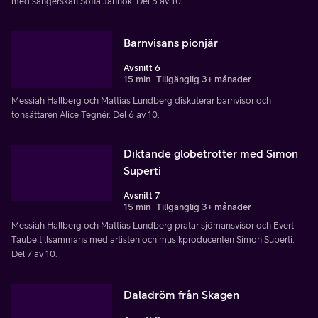
med sångerskan Sofia Jannok. Del 5 av 10.
Barnvisans pionjär
Avsnitt 6
15 min
Tillgänglig 3+ månader
Messiah Hallberg och Mattias Lundberg diskuterar barnvisor och
tonsättaren Alice Tegnér. Del 6 av 10.
Diktande globetrotter med Simon
Superti
Avsnitt 7
15 min
Tillgänglig 3+ månader
Messiah Hallberg och Mattias Lundberg pratar sjömansvisor och Evert
Taube tillsammans med artisten och musikproducenten Simon Superti.
Del 7 av 10.
Daladröm från Skagen