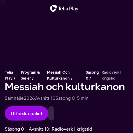
Viktigt meddelande
Telia
Program &
Messiah Och
Säsong
Radioverk I
Play
Serier
Kulturkanon
0
Krigstid
Messiah och kulturkanon
Samhälle
2026
Avsnitt 10
Säsong 0
15 min
Utforska paket
Säsong 0
Avsnitt 10: Radioverk i krigstid