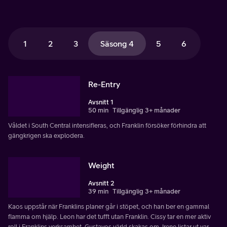
1
2
3
Säsong 4
5
6
Re-Entry
Avsnitt 1
50 min
Tillgänglig 3+ månader
Våldet i South Central intensifieras, och Franklin försöker förhindra att
gängkrigen ska explodera.
Weight
Avsnitt 2
39 min
Tillgänglig 3+ månader
Kaos uppstår när Franklins planer går i stöpet, och han ber en gammal
flamma om hjälp. Leon har det tufft utan Franklin. Cissy tar en mer aktiv
roll i Franklins verksamhet. Gustavos värld skakas om. Irene listar ut var