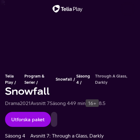
Viktigt meddelande
Telia
Program &
Säsong
Through A Glass,
Snowfall
Play
Serier
4
Darkly
Snowfall
Drama
2021
Avsnitt 7
Säsong 4
49 min
16+
8.5
Utforska paket
Säsong 4
Avsnitt 7: Through a Glass, Darkly