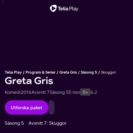
Viktigt meddelande
Telia Play
Program & Serier
Greta Gris
Säsong 5
Skuggor
Greta Gris
Komedi
2016
Avsnitt 7
Säsong 5
5 min
0+
6.2
Utforska paket
Säsong 5
Avsnitt 7: Skuggor