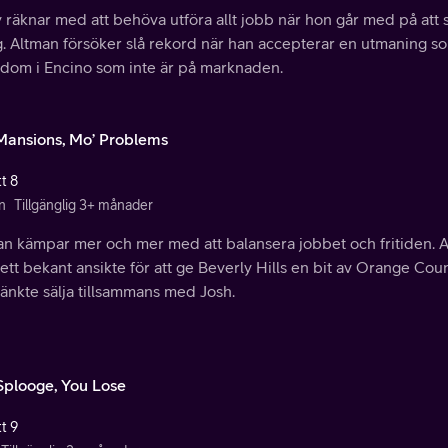
 räknar med att behöva utföra allt jobb när hon går med på att 
. Altman försöker slå rekord när han accepterar en utmaning som 
dom i Encino som inte är på marknaden.
Mansions, Mo’ Problems
t 8
n
Tillgänglig 3+ månader
an kämpar mer och mer med att balansera jobbet och fritiden. A
tt bekant ansikte för att ge Beverly Hills en bit av Orange Coun
änkte sälja tillsammans med Josh.
Splooge, You Lose
t 9