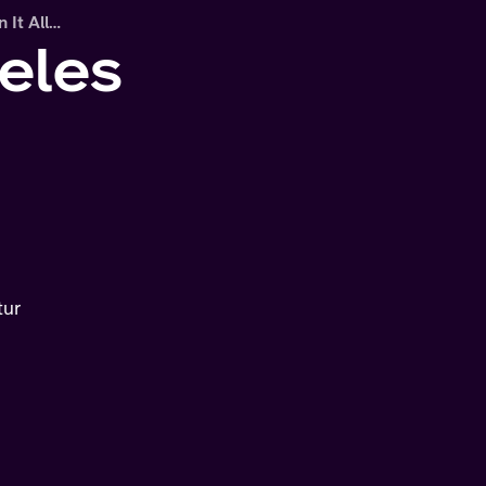
 It All…
geles
tur