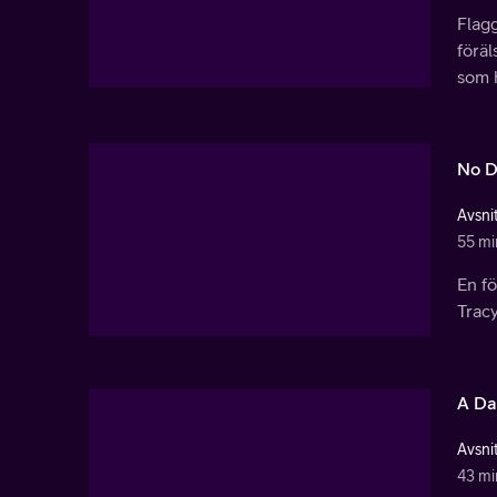
Flag
föräl
som h
No D
Avsnit
55 mi
En fö
Tracy
A Da
Avsnit
43 mi