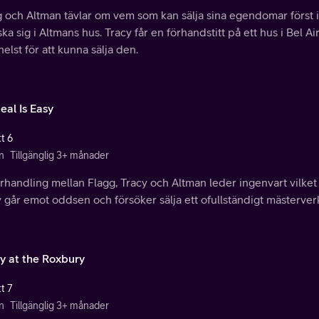
g och Altman tävlar om vem som kan sälja sina egendomar först i
ska sig i Altmans hus. Tracy får en förhandstitt på ett hus i Bel A
elst för att kunna sälja den.
eal Is Easy
t 6
n
Tillgänglig 3+ månader
rhandling mellan Flagg, Tracy och Altman leder ingenvart vilket g
 går emot oddsen och försöker sälja ett ofullständigt mästerver
y at the Roxbury
t 7
n
Tillgänglig 3+ månader