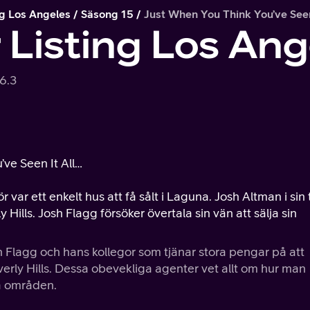
ing Los Angeles
Säsong 15
Just When You Think You’ve Seen
r Listing Los An
6.3
’ve Seen It All…
 var ett enkelt hus att få sålt i Laguna. Josh Altman i sin 
Hills. Josh Flagg försöker övertala sin vän att sälja sin
 Flagg och hans kollegor som tjänar stora pengar på att
erly Hills. Dessa obevekliga agenter vet allt om hur man
a områden.