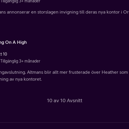
Tillgänglig 3+ månader
ns annonserar en storslagen invigning till deras nya kontor i O
ng On A High
tt 10
Tillgänglig 3+ månader
gavslutning. Altmans blir allt mer frusterade över Heather som 
ning av nya kontoret.
10 av 10 Avsnitt