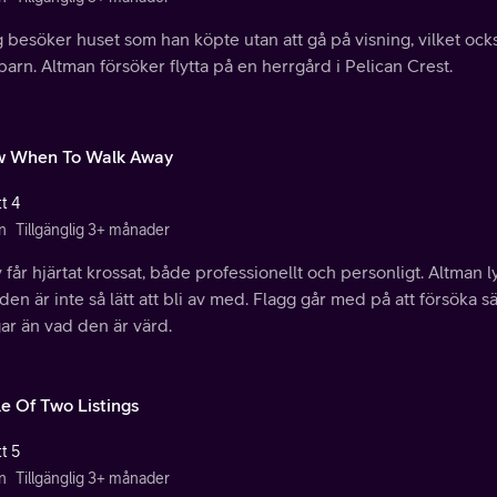
g besöker huset som han köpte utan att gå på visning, vilket o
arn. Altman försöker flytta på en herrgård i Pelican Crest.
 When To Walk Away
t 4
n
Tillgänglig 3+ månader
 får hjärtat krossat, både professionellt och personligt. Altman 
en är inte så lätt att bli av med. Flagg går med på att försöka sä
ar än vad den är värd.
le Of Two Listings
t 5
n
Tillgänglig 3+ månader