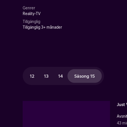
Genrer
Reality-TV
Tillgänglig
Tillgänglig 3+ månader
12
13
14
Säsong 15
Just
Avsnit
43 mi