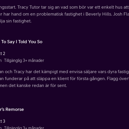
gsstart. Tracy Tutor tar sig an vad som bör var ett enkelt hus att 
ur har hand om en problematisk fastighet i Beverly Hills. Josh Fl
älja sin fastighet.
 To Say I Told You So
t 2
n
Tillgänglig 3+ månader
n och Tracy har det kämpigt med envisa säljare vars dyra fasti
n funderar på att släppa en klient för första gången. Flagg övert
 men det kanske redan är för sent.
r’s Remorse
t 3
n
Tillgänglig 3+ månader