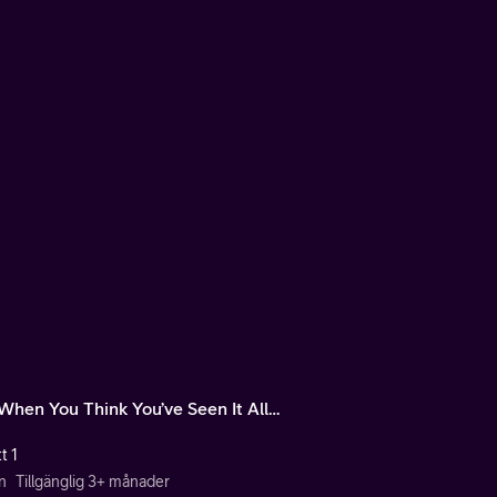
 When You Think You’ve Seen It All…
t 1
n
Tillgänglig 3+ månader