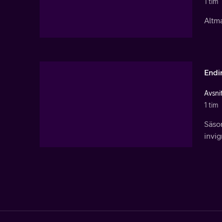
1 tim
Altma
Endi
Avsni
1 tim
Säson
invig