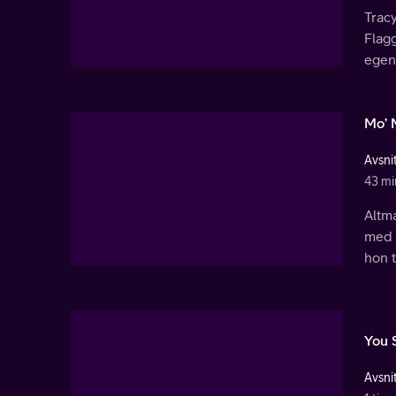
Tracy
Flagg
egen
Mo’ 
Avsnit
43 mi
Altm
med e
hon t
You 
Avsnit