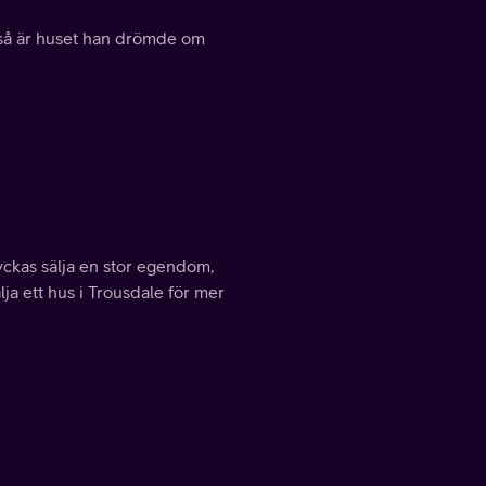
ckså är huset han drömde om
lyckas sälja en stor egendom,
lja ett hus i Trousdale för mer