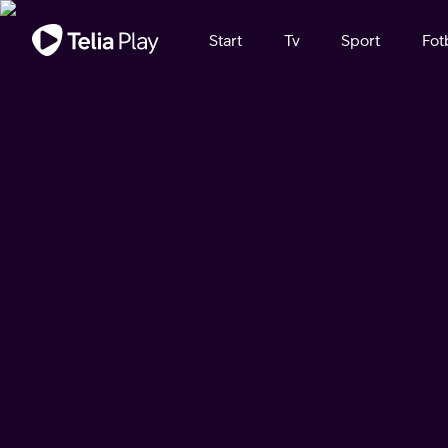
Viktigt meddelande
Start
Tv
Sport
Fot