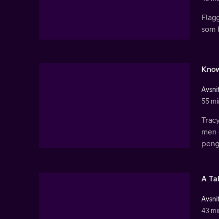
Flag
som b
Know
Avsnit
55 mi
Tracy
men d
peng
A Ta
Avsnit
43 mi