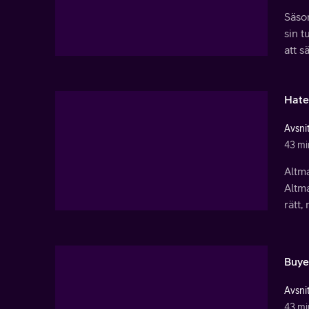
Säson
sin t
att s
Hate
Avsnit
43 mi
Altma
Altma
rätt,
Buye
Avsnit
43 mi