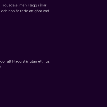
 Trousdale, men Flagg råkar
ir och hon är redo att göra vad
ör att Flagg står utan ett hus.
k.