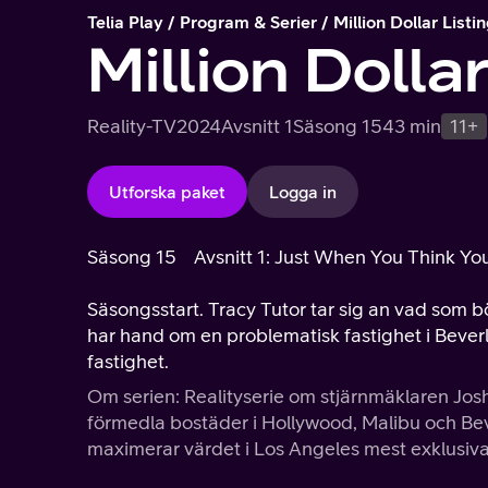
Telia Play
Program & Serier
Million Dollar List
Million Dolla
Reality-TV
2024
Avsnitt 1
Säsong 15
43 min
11+
Utforska paket
Logga in
Säsong 15
Avsnitt 1: Just When You Think You
Säsongsstart. Tracy Tutor tar sig an vad som bör
har hand om en problematisk fastighet i Beverly 
fastighet.
Om serien: Realityserie om stjärnmäklaren Josh
förmedla bostäder i Hollywood, Malibu och Bev
maximerar värdet i Los Angeles mest exklusiv