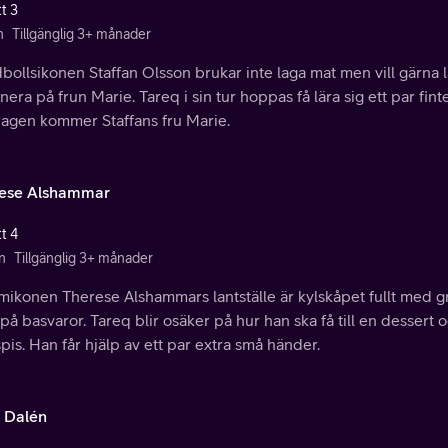
t 3
n
Tillgänglig 3+ månader
ollsikonen Staffan Olsson brukar inte laga mat men vill gärna lä
era på frun Marie. Tareq i sin tur hoppas få lära sig ett par fint
agen kommer Staffans fru Marie.
ese Alshammar
t 4
n
Tillgänglig 3+ månader
mikonen Therese Alshammars lantställe är kylskåpet fullt med g
på basvaror. Tareq blir osäker på hur han ska få till en desser
pis. Han får hjälp av ett par extra små händer.
a Dalén