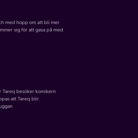
och med hopp om att bli mer
stämmer sig för att gasa på med
är Tareq besöker komikern
pas att Tareq blir
kuggan