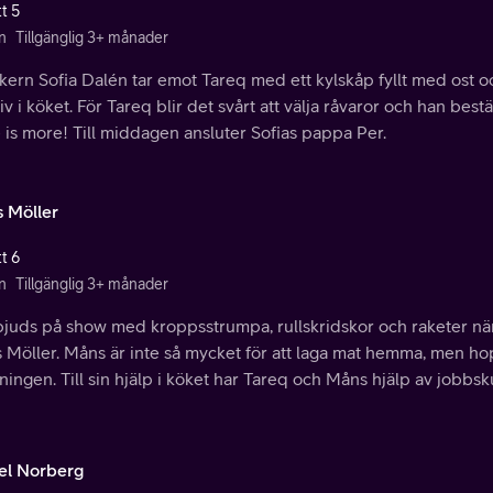
t 5
n
Tillgänglig 3+ månader
kern Sofia Dalén tar emot Tareq med ett kylskåp fyllt med ost 
iv i köket. För Tareq blir det svårt att välja råvaror och han be
is more! Till middagen ansluter Sofias pappa Per.
 Möller
t 6
n
Tillgänglig 3+ månader
bjuds på show med kroppsstrumpa, rullskridskor och raketer n
Möller. Måns är inte så mycket för att laga mat hemma, men hop
ingen. Till sin hjälp i köket har Tareq och Måns hjälp av jobbs
el Norberg