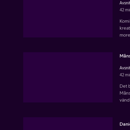
Avsnit
42 mi
Komi
kreat
more 
Måns
Avsnit
42 mi
Det 
Måns 
vändn
Dani