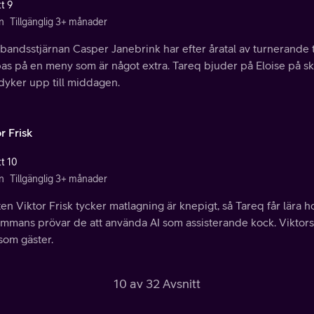
t 9
n
Tillgänglig 3+ månader
bandsstjärnan Casper Janebrink har efter åratal av turnerande 
as på en meny som är något extra. Tareq bjuder på Eloise på s
dyker upp till middagen.
r Frisk
tt 10
n
Tillgänglig 3+ månader
ten Viktor Frisk tycker matlagning är knepigt, så Tareq får lära
sammans prövar de att använda AI som assisterande kock. Vikt
som gäster.
10 av 32 Avsnitt