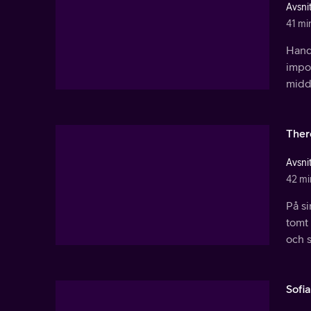
Avsnit
41 mi
Handb
impon
midd
Ther
Avsnit
42 mi
På si
tomt 
och s
Sofi