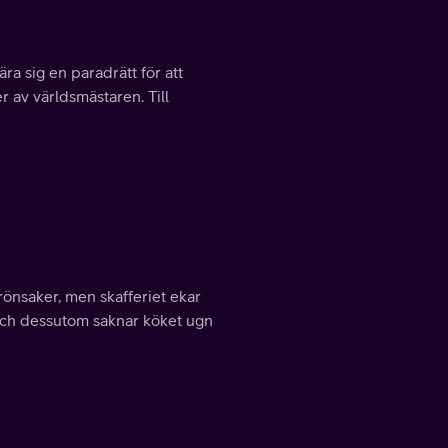
ra sig en paradrätt för att
er av världsmästaren. Till
rönsaker, men skafferiet ekar
t och dessutom saknar köket ugn