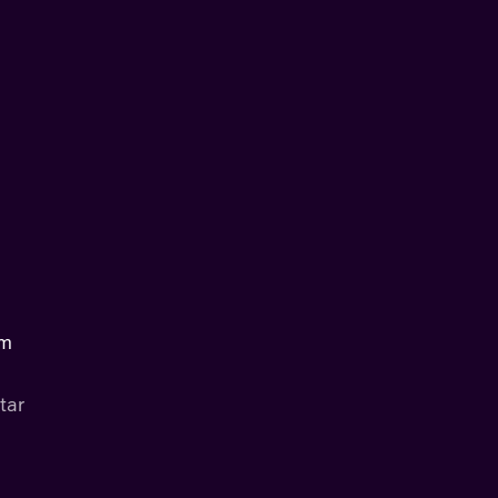
om
tar