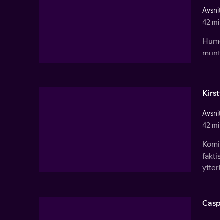
Avsnit
42 mi
Humor
munt
Kirs
Avsnit
42 mi
Komi
fakti
ytter
Casp