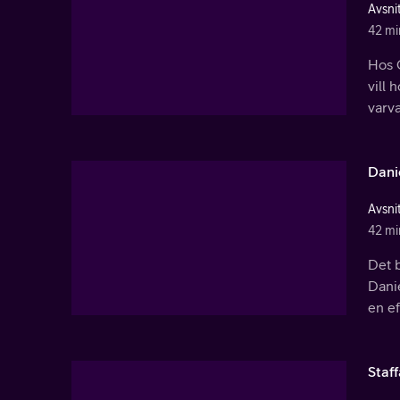
Avsnit
42 mi
Hos 
vill
varva
Dani
Avsnit
42 mi
Det b
Dani
en ef
Staf