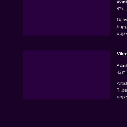
Avsnit
42 mi
Dans
hopp
upp 
Vikto
Avsni
42 mi
Artis
Till
upp 