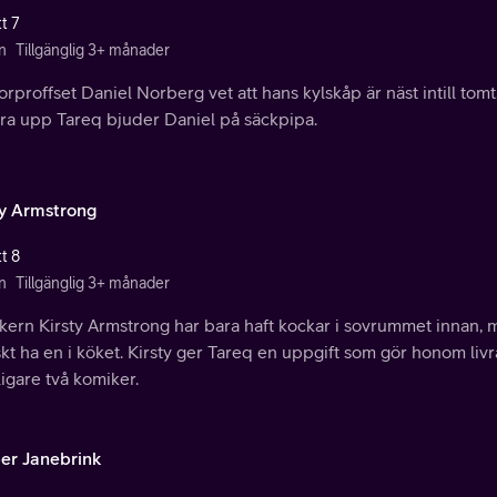
t 7
n
Tillgänglig 3+ månader
proffset Daniel Norberg vet att hans kylskåp är näst intill tomt,
ra upp Tareq bjuder Daniel på säckpipa.
ty Armstrong
t 8
n
Tillgänglig 3+ månader
kern Kirsty Armstrong har bara haft kockar i sovrummet innan, 
skt ha en i köket. Kirsty ger Tareq en uppgift som gör honom li
ligare två komiker.
er Janebrink