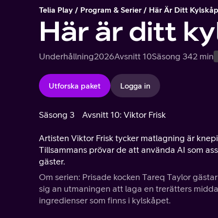
Telia Play
Program & Serier
Här Är Ditt Kylskå
Här är ditt k
Underhållning
2026
Avsnitt 10
Säsong 3
42 min
Utforska paket
Logga in
Säsong 3
Avsnitt 10: Viktor Frisk
Artisten Viktor Frisk tycker matlagning är knep
Tillsammans prövar de att använda AI som as
gäster.
Om serien: Prisade kocken Tareq Taylor gästar 
sig an utmaningen att laga en trerätters midd
ingredienser som finns i kylskåpet.