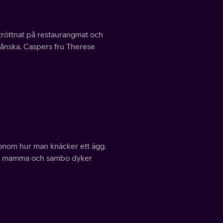
tröttnat på restaurangmat och
kånska. Caspers fru Therese
 honom hur man knäcker ett ägg.
ors mamma och sambo dyker