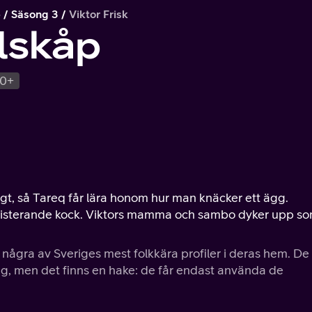
p
Säsong 3
Viktor Frisk
ylskåp
0+
igt, så Tareq får lära honom hur man knäcker ett ägg.
sisterande kock. Viktors mamma och sambo dyker upp s
några av Sveriges mest folkkära profiler i deras hem. De 
ag, men det finns en hake: de får endast använda de