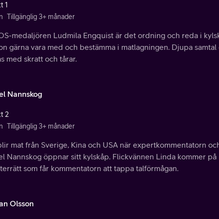
t 1
n
Tillgänglig 3+ månader
OS-medaljören Ludmila Engquist är det ordning och reda i kylsk
 hon gärna vara med och bestämma i matlagningen. Djupa samta
s med skratt och tårar.
el Nannskog
t 2
n
Tillgänglig 3+ månader
lir mat från Sverige, Kina och USA när expertkommentatorn och 
el Nannskog öppnar sitt kylskåp. Flickvännen Linda kommer på
terrätt som får kommentatorn att tappa talförmågan.
fan Olsson