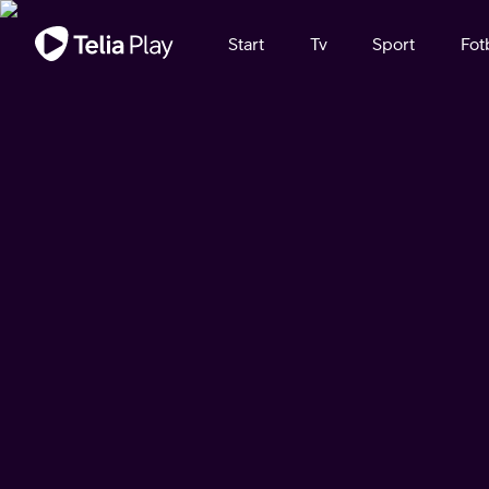
Viktigt meddelande
Start
Tv
Sport
Fot