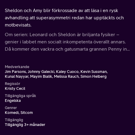
Sheldon och Amy blir förkrossade av att läsa i en rysk
avhandling att superasymmetri redan har upptäckts och
motbevisats.
Om serien: Leonard och Sheldon är briljanta fysiker –
genier i labbet men socialt inkompetenta överallt annars.
Då kommer den vackra och gatusmarta grannen Penny in i
bilden och försöker lära dem ett och annat om livet.
Medverkande
Jim Parsons, Johnny Galecki, Kaley Cuoco, Kevin Sussman,
Kunal Nayyar, Mayim Bialik, Melissa Rauch, Simon Helberg
Regissör
Kristy Cecil
Tillgängliga språk
Engelska
Genrer
Komedi, Sitcom
Tillgänglig
Tillgänglig 3+ månader