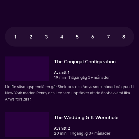
1
2
3
4
5
6
7
8
The Conjugal Configuration
Avsnitt 1
19 min
Tillgänglig 3+ månader
I tolfte säsongspremiären går Sheldons och Amys smekmånad på grund i
New York medan Penny och Leonard upptäcker att de är obekvämt lika
Amys föräldrar.
The Wedding Gift Wormhole
Avsnitt 2
20 min
Tillgänglig 3+ månader