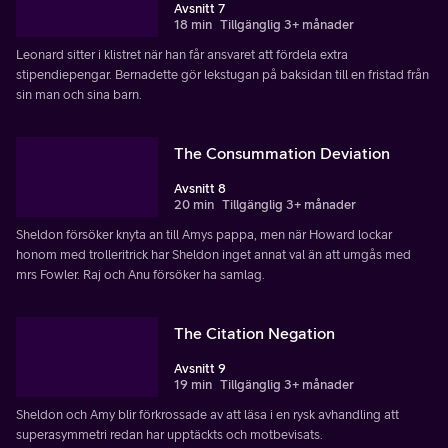
Avsnitt 7
18 min
Tillgänglig 3+ månader
Leonard sitter i klistret när han får ansvaret att fördela extra
stipendiepengar. Bernadette gör lekstugan på baksidan till en fristad från
sin man och sina barn.
The Consummation Deviation
Avsnitt 8
20 min
Tillgänglig 3+ månader
Sheldon försöker knyta an till Amys pappa, men när Howard lockar
honom med trolleritrick har Sheldon inget annat val än att umgås med
mrs Fowler. Raj och Anu försöker ha samlag.
The Citation Negation
Avsnitt 9
19 min
Tillgänglig 3+ månader
Sheldon och Amy blir förkrossade av att läsa i en rysk avhandling att
superasymmetri redan har upptäckts och motbevisats.