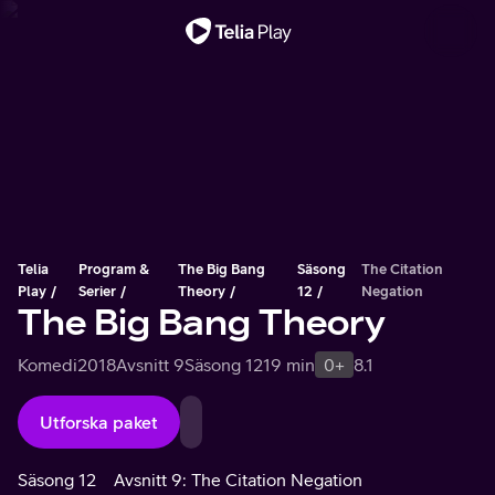
Viktigt meddelande
Telia
Program &
The Big Bang
Säsong
The Citation
Play
Serier
Theory
12
Negation
The Big Bang Theory
Komedi
2018
Avsnitt 9
Säsong 12
19 min
0+
8.1
Utforska paket
Säsong 12
Avsnitt 9: The Citation Negation