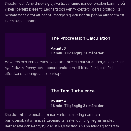
Sheldon och Amy driver sig själva till vansinne när de försöker komma på
vilken ”perfekt present” Leonard och Penny köpte till deras bröllop. Raj
bestämmer sig för att han vill stadga sig och ber sin pappa arrangera ett
äktenskap åt honom.
The Procreation Calculation
Avsnitt 3
19 min
Tillgänglig 3+ månader
Howards och Bernadettes liv blir komplicerat när Stuart börjar ta hem sin
nya flickvän. Penny och Leonard pratar om att bilda familj och Raj
utforskar ett arrangerat äktenskap.
The Tam Turbulence
Avsnitt 4
18 min
Tillgänglig 3+ månader
Sheldon vill inte berätta för nån varför han aldrig nämnt sin
barndomsbästis Tam, så Leonard tar saker och ting i egna händer.
Bernadette och Penny bjuder ut Rajs fästmö Anu på middag för att få