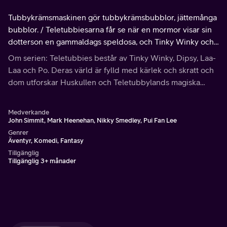
Tubbykrämsmaskinen gör tubbykrämsbubblor, jättemånga
bubblor. / Teletubbiesarna får se när en mormor visar sin
dotterson en gammaldags speldosa, och Tinky Winky och
Po leker också med en speldosa.
Om serien: Teletubbies består av Tinky Winky, Dipsy, Laa-
Laa och Po. Deras värld är fylld med kärlek och skratt och
dom utforskar Huskullen och Teletubbylands magiska
landskap genom deras lekar.
Medverkande
John Simmit, Mark Heenehan, Nikky Smedley, Pui Fan Lee
Genrer
Äventyr, Komedi, Fantasy
Tillgänglig
Tillgänglig 3+ månader