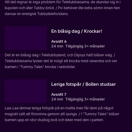
Att det regnar är inga problem för Teletubbiesarna; de skyndar sig in i
kupolen och äter Tubby-bröd. / Po behöver lite extra sömn innan hen
dansar en energisk Tubbytelefondans.
En blåsig dag / Krockar!
Avsnitt 6
24 min
Tillgänglig 3+ månader
Det är en blåsig dag i Teletubbyland, och Dipsys hatt blåser iväg. /
Teletubbiesarna tycker det är roligt att krocka med varandra och ser
barnen i "Tummy Tales" krocka i radiobilar.
Leriga fotspår / Bollen studsar
Avsnitt 7
24 min
Tillgänglig 3+ månader
Laa-Laa lämnar leriga fotspår på en matta men får dem på något
magiskt sätt att försvinna genom att sjunga. / I "Tummy Tales" blåser
barnen upp en stor studsig boll och leker med den i parken.