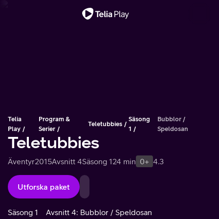
Viktigt meddelande
Telia
Program &
Säsong
Bubblor /
Teletubbies
Play
Serier
1
Speldosan
Teletubbies
Äventyr
2015
Avsnitt 4
Säsong 1
24 min
0+
4.3
Utforska paket
Säsong 1
Avsnitt 4: Bubblor / Speldosan