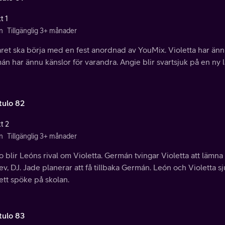
t 1
n
Tillgänglig 3+ månader
ret ska börja med en fest anordnad av YouMix. Violetta har änn
n har ännu känslor för varandra. Angie blir svartsjuk på en ny l
tulo 82
t 2
n
Tillgänglig 3+ månader
 blir Leóns rival om Violetta. Germán tvingar Violetta att lämna
ev, DJ. Jade planerar att få tillbaka Germán. León och Violetta s
ett spöke på skolan.
tulo 83