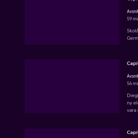
Avsnit
59 mi
Skolå
Germá
Capi
Avsnit
56 mi
Diego
ny el
vara 
Capi