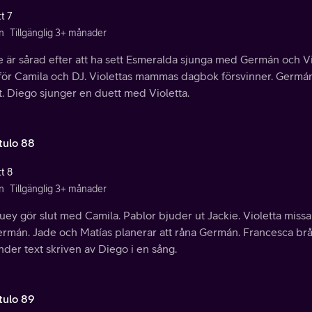
t 7
n
Tillgänglig 3+ månader
 är sårad efter att ha sett Esmeralda sjunga med Germán och Vi
 för Camila och DJ. Violettas mammas dagbok försvinner. Germán
. Diego sjunger en duett med Violetta.
tulo 88
t 8
n
Tillgänglig 3+ månader
uey gör slut med Camila. Pablor bjuder ut Jackie. Violetta mis
ermán. Jade och Matías planerar att råna Germán. Francesca bråk
der text skriven av Diego i en sång.
tulo 89