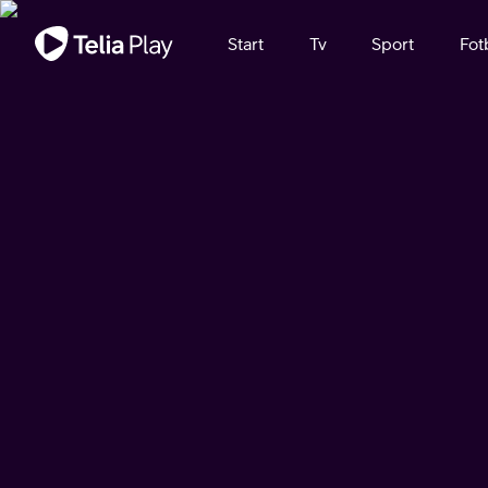
Viktigt meddelande
Start
Tv
Sport
Fot