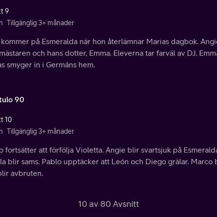
t 9
n
Tillgänglig 3+ månader
 kommer på Esmeralda när hon återlämnar Marias dagbok. Angie
mästaren och hans dotter, Emma. Eleverna tar farväl av DJ. Emm
as smyger in i Germáns hem.
tulo 90
tt 10
n
Tillgänglig 3+ månader
 fortsätter att förfölja Violetta. Angie blir svartsjuk på Esmeral
a blir sams. Pablo upptäcker att León och Diego grälar. Marco b
blir avbruten.
10 av 80 Avsnitt