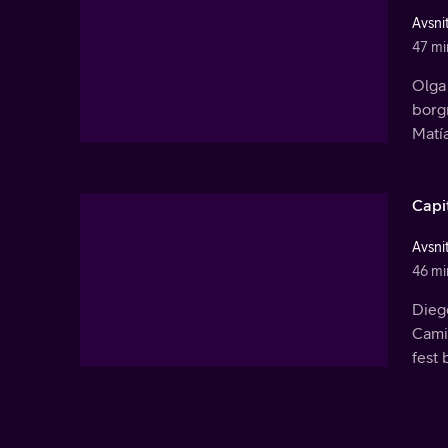
Avsnit
47 mi
Olga
borg
Matí
Capi
Avsni
46 mi
Diego
Camil
fest 