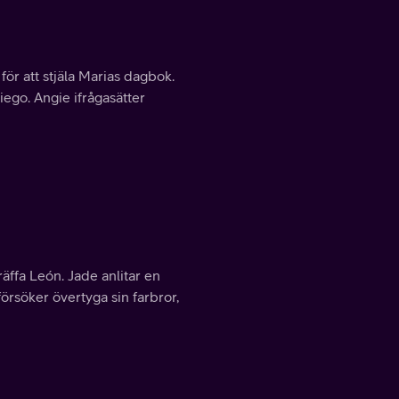
för att stjäla Marias dagbok.
ego. Angie ifrågasätter
räffa León. Jade anlitar en
försöker övertyga sin farbror,