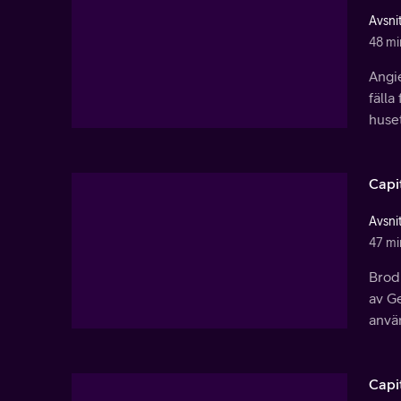
Avsnit
48 mi
Angie
fälla
huset
Capi
Avsnit
47 mi
Brod
av G
använ
Capi