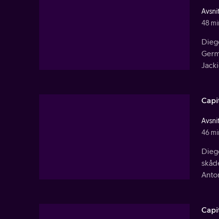
Avsnit
48 mi
Diego
Germ
Jack
Capi
Avsnit
46 mi
Diego
skåde
Anton
Capi