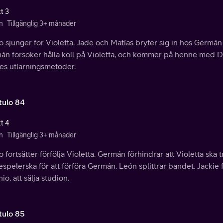
t 3
n
Tillgänglig 3+ månader
 sjunger för Violetta. Jade och Matías bryter sig in hos Germán 
án försöker hålla koll på Violetta, och kommer på henne med Di
ies utlärningsmetoder.
tulo 84
t 4
n
Tillgänglig 3+ månader
 fortsätter förfölja Violetta. Germán förhindrar att Violetta ska t
spelerska för att förföra Germán. León splittrar bandet. Jackie 
io, att sälja studion.
tulo 85