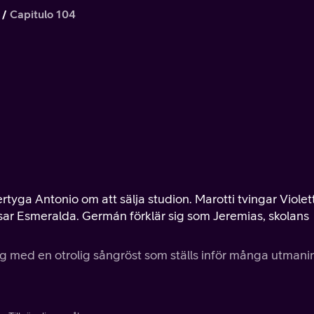
Capitulo 104
tyga Antonio om att sälja studion. Marotti tvingar Violet
ressar Esmeralda. Germán förklär sig som Jeremias, skolans
ng med en otrolig sångröst som ställs inför många utmani