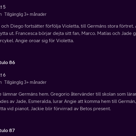
t 5
n
Tillgänglig 3+ månader
och Diego fortsätter förfölja Violetta, till Germáns stora förtret.
lytta ut. Francesca börjar dejta sitt fan, Marco. Matías och Jade g
cykel. Angie oroar sig för Violetta.
tulo 86
t 6
n
Tillgänglig 3+ månader
e lämnar Germáns hem. Gregorio återvänder till skolan som lär
tades av Jade, Esmeralda, lurar Angie att komma hem till Germá
tta vid pianot. Jackie blir förvirrad av Betos present.
tulo 87