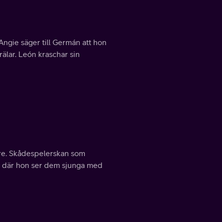
 Angie säger till Germán att hon
rälar. León kraschar sin
are. Skådespelerskan som
n, där hon ser dem sjunga med