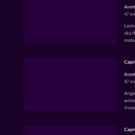
Avsnit
47 mi
León 
ska f
motor
Capi
Avsnit
47 mi
Angi
anli
Viole
Capi