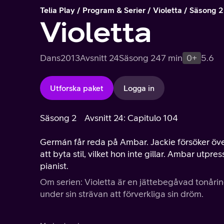
Telia Play
Program & Serier
Violetta
Säsong 2
Violetta
Dans
2013
Avsnitt 24
Säsong 2
47 min
0+
5.6
Utforska paket
Logga in
Säsong 2
Avsnitt 24: Capitulo 104
Germán får reda på Ambar. Jackie försöker över
att byta stil, vilket hon inte gillar. Ambar utp
pianist.
Om serien: Violetta är en jättebegåvad tonåri
under sin strävan att förverkliga sin dröm.