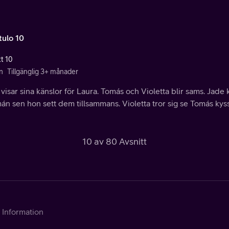
tulo 10
tt 10
n
Tillgänglig 3+ månader
visar sina känslor för Laura. Tomás och Violetta blir sams. Jade
n sen hon sett dem tillsammans. Violetta tror sig se Tomás kys
10 av 80 Avsnitt
Information
Kontakta Telia