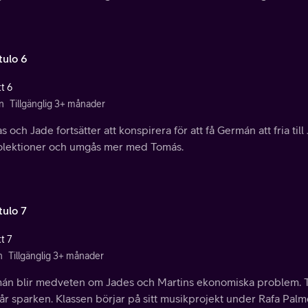
tulo 6
t 6
n
Tillgänglig 3+ månader
s och Jade fortsätter att konspirera för att få Germán att fria till 
olektioner och umgås mer med Tomás.
tulo 7
t 7
n
Tillgänglig 3+ månader
án blir medveten om Jades och Martins ekonomiska problem. T
år sparken. Klassen börjar på sitt musikprojekt under Rafa Palm