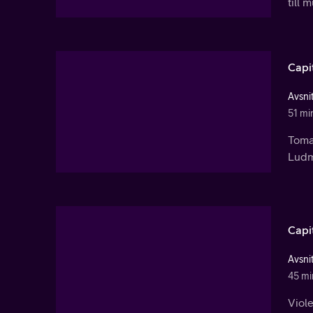
till 
Capi
Avsnit
51 mi
Tomas
Ludmi
Capi
Avsnit
45 mi
Viole