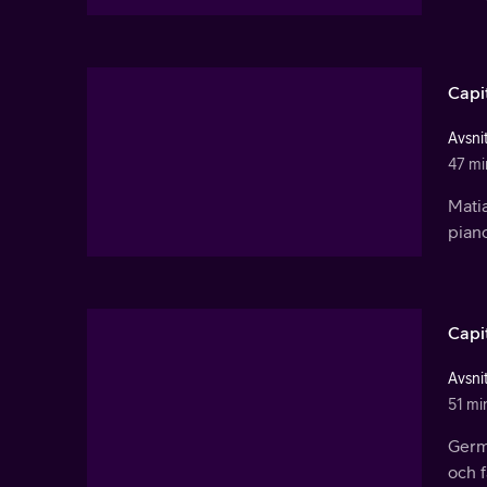
Capi
Avsnit
47 mi
Matia
pian
Capi
Avsnit
51 mi
Germ
och f