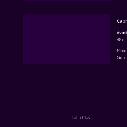
Capi
Avsni
48 mi
Maxi 
Germá
Telia Play
Start