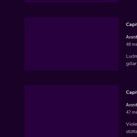
Capi
Avsnit
48 mi
Ludmi
gilla
Capi
Avsnit
47 mi
Viole
stött