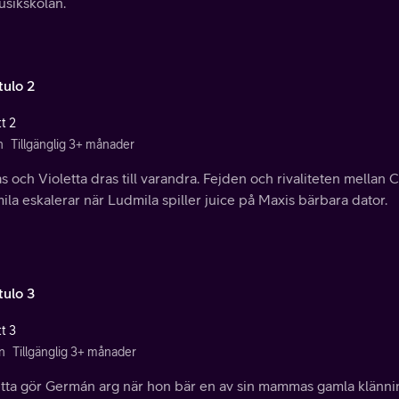
musikskolan.
tulo 2
t 2
n
Tillgänglig 3+ månader
 och Violetta dras till varandra. Fejden och rivaliteten mellan
la eskalerar när Ludmila spiller juice på Maxis bärbara dator.
tulo 3
t 3
n
Tillgänglig 3+ månader
tta gör Germán arg när hon bär en av sin mammas gamla klänningar