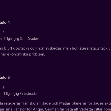
tulo 4
t 4
n
Tillgänglig 3+ månader
s bluff upptäcks och hon avskedas, men hon återanställs tack var
 har ekonomiska problem.
tulo 5
t 5
n
Tillgänglig 3+ månader
la relegeras från skolan. Jade och Matias planerar för Jades ä
jar sina känslor för Angie. Germán får veta att Violetta gillar Tom