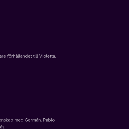
e förhållandet till Violetta.
ktenskap med Germán. Pablo
ás.