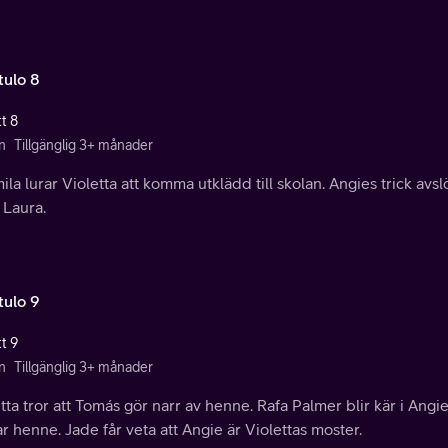
tulo 8
t 8
n
Tillgänglig 3+ månader
la lurar Violetta att komma utklädd till skolan. Angies trick avs
r Laura.
tulo 9
t 9
n
Tillgänglig 3+ månader
tta tror att Tomás gör narr av henne. Rafa Palmer blir kär i Angi
ar henne. Jade får veta att Angie är Violettas moster.