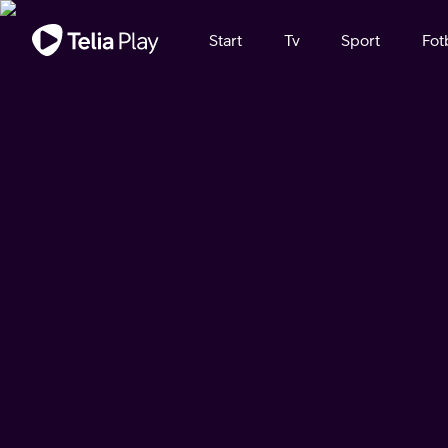
Viktigt meddelande
Start
Tv
Sport
Fot