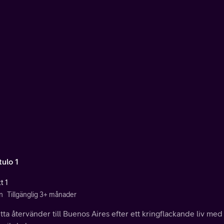
tulo 1
t 1
n
Tillgänglig 3+ månader
tta återvänder till Buenos Aires efter ett kringflackande liv m