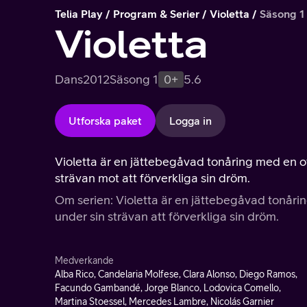
Telia Play
Program & Serier
Violetta
Säsong 1
Violetta
Dans
2012
Säsong 1
0+
5.6
Utforska paket
Logga in
Violetta är en jättebegåvad tonåring med en o
strävan mot att förverkliga sin dröm.
Om serien: Violetta är en jättebegåvad tonåri
under sin strävan att förverkliga sin dröm.
Medverkande
Alba Rico, Candelaria Molfese, Clara Alonso, Diego Ramos,
Facundo Gambandé, Jorge Blanco, Lodovica Comello,
Martina Stoessel, Mercedes Lambre, Nicolás Garnier