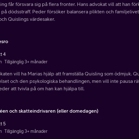
ing får försvara sig på flera fronter. Hans advokat vill att han fö
 på dödsstraff. Peder försöker balansera plikten och familjelivet
och Quislings värdesaker.
esro
t 4
n
Tillgänglig 3+ månader
aten vill ha Marias hjälp att framställa Quisling som ödmjuk. Q
lset och den psykologiska behandlingen, men vill inte pausa rät
eder att tvivla på om han kan hjälpa till.
séen och skatteindrivaren (eller domedagen)
t 5
n
Tillgänglig 3+ månader