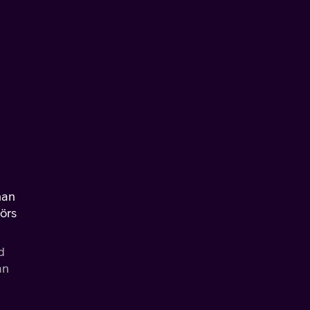
han
förs
d
an