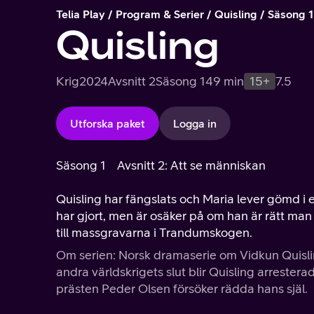
Telia Play
Program & Serier
Quisling
Säsong 1
Quisling
Krig
2024
Avsnitt 2
Säsong 1
49 min
15+
7.5
Utforska paket
Logga in
Säsong 1
Avsnitt 2: Att se människan
Quisling har fängslats och Maria lever gömd i 
har gjort, men är osäker på om han är rätt man 
till massgravarna i Trandumskogen.
Om serien: Norsk dramaserie om Vidkun Quisli
andra världskrigets slut blir Quisling arreste
prästen Peder Olsen försöker rädda hans själ.