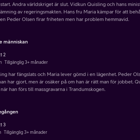
start. Andra världskriget är slut. Vidkun Quisling och hans mini
ämning av regeringsmakten. Hans fru Maria kämpar för att behål
ten Peder Olsen firar friheten men har problem hemmavid.
se människan
t 2
n
Tillgänglig 3+ månader
ing har fängslats och Maria lever gömd i en lägenhet. Peder Ol
an har gjort, men är osäker på om han är rätt man för jobbet. Q
 när han förs till massgravarna i Trandumskogen.
egången
t 3
n
Tillgänglig 3+ månader