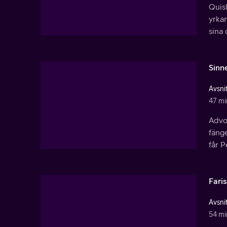
Quisl
yrkar
sina 
Sinn
Avsnit
47 mi
Advok
fänge
får P
Fari
Avsnit
54 mi