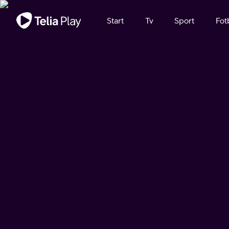
Viktigt meddelande
Start
Tv
Sport
Fot