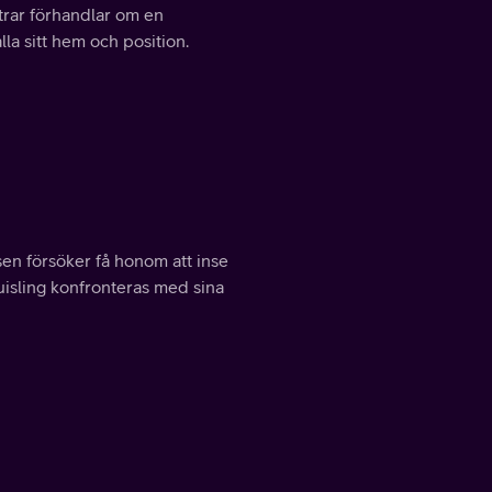
strar förhandlar om en
la sitt hem och position.
sen försöker få honom att inse
uisling konfronteras med sina