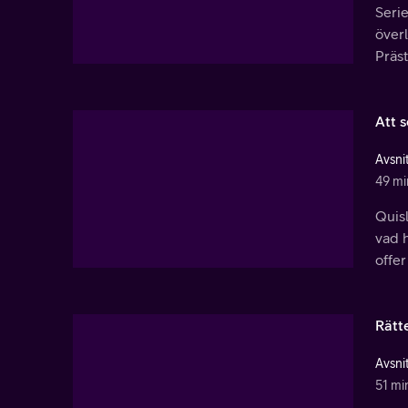
Serie
överl
Präs
Att 
Avsnit
49 mi
Quisl
vad h
offer
Rätt
Avsnit
51 mi