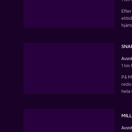
Efter
eliti
hjärt
SNA
Avsnit
1 tim 
På Ma
redo
hela 
MIL
Avsnit