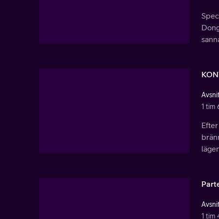
Spec
Dong
sanna
KON
Avsnit
1 tim 
Efter
brän
lägen
Parte
Avsnit
1 tim 