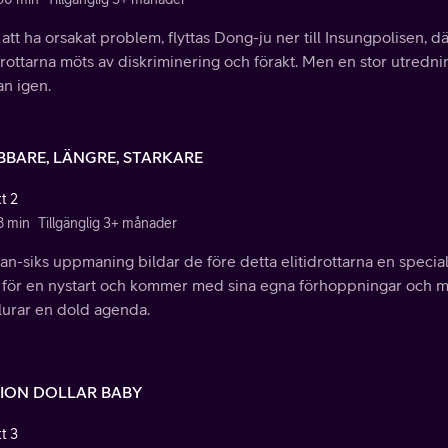
 att ha orsakat problem, flyttas Dong-ju ner till Insungpolisen, 
drottarna möts av diskriminering och förakt. Men en stor utredn
an igen.
BBARE, LÄNGRE, STARKARE
t 2
8 min
Tillgänglig 3+ månader
n-siks uppmaning bildar de före detta elitidrottarna en specia
 för en nystart och kommer med sina egna förhoppningar och m
lurar en dold agenda.
LION DOLLAR BABY
t 3