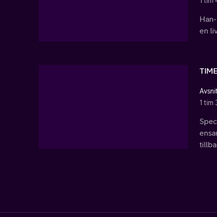
1 tim 
Han-
en li
TIM
Avsni
1 tim 
Spec
ensam
tillba