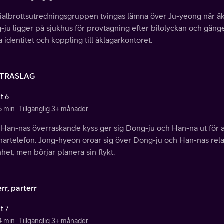
ialbrottsutredningsgruppen tvingas lämna över Ju-yeong när åkla
-ju ligger på sjukhus för provtagning efter bilolyckan och gän
 identitet och koppling till åklagarkontoret.
TRASLAG
t 6
6 min
Tillgänglig 3+ månader
 Han-nas överraskande kyss ger sig Dong-ju och Han-na ut för a
nartelefon. Jong-hyeon oroar sig över Dong-ju och Han-nas rel
het, men börjar planera sin flykt.
rr, parterr
t 7
4 min
Tillgänglig 3+ månader