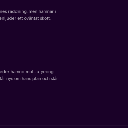
nnes räddning, men hamnar i
enljuder ett oväntat skott.
bereder hämnd mot Ju-yeong
får nys om hans plan och slår