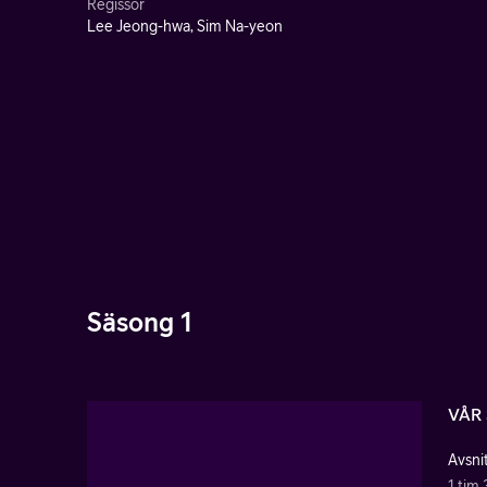
Regissör
Lee Jeong-hwa, Sim Na-yeon
Säsong 1
VÅR
Avsnit
1 tim