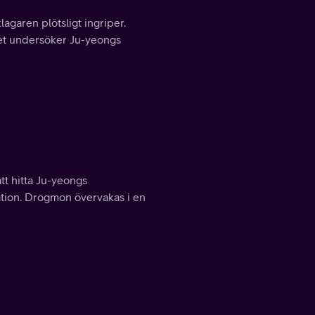
garen plötsligt ingriper.
get undersöker Ju-yeongs
tt hitta Ju-yeongs
ation. Drogmon övervakas i en