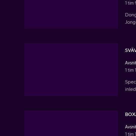
1 tim 
Dong
Jong-
SVÄV
Avsnit
1 tim 
Spec
inle
BOX
Avsnit
1 tim 