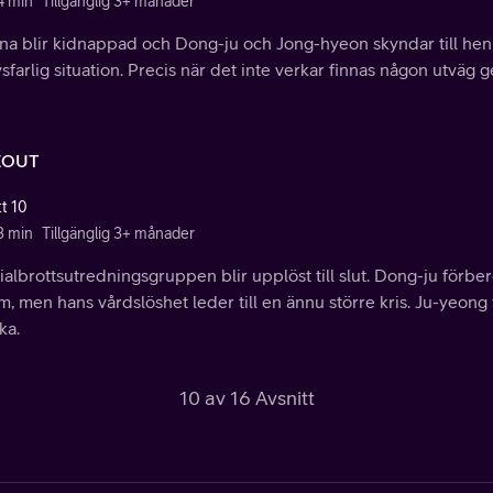
4 min
Tillgänglig 3+ månader
na blir kidnappad och Dong-ju och Jong-hyeon skyndar till he
vsfarlig situation. Precis när det inte verkar finnas någon utväg g
EOUT
tt 10
3 min
Tillgänglig 3+ månader
ialbrottsutredningsgruppen blir upplöst till slut. Dong-ju för
, men hans vårdslöshet leder till en ännu större kris. Ju-yeong 
ka.
10 av 16 Avsnitt