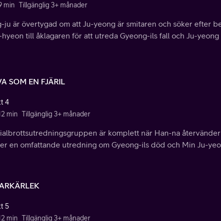
9 min
Tillgänglig 3+ månader
-ju är övertygad om att Ju-yeong är smitaren och söker efter b
hyeon till åklagaren för att utreda Gyeong-ils fall och Ju-yeong 
A SOM EN FJÄRIL
t 4
12 min
Tillgänglig 3+ månader
ialbrottsutredningsgruppen är komplett när Han-na återvände
der en omfattande utredning om Gyeong-ils död och Min Ju-yeo
ARKÄRLEK
t 5
12 min
Tillgänglig 3+ månader