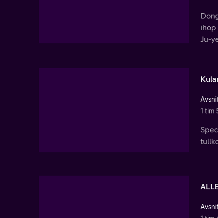
Dong-
ihop
Ju-y
Kula
Avsnit
1 tim 
Spec
tullk
ALL
Avsnit