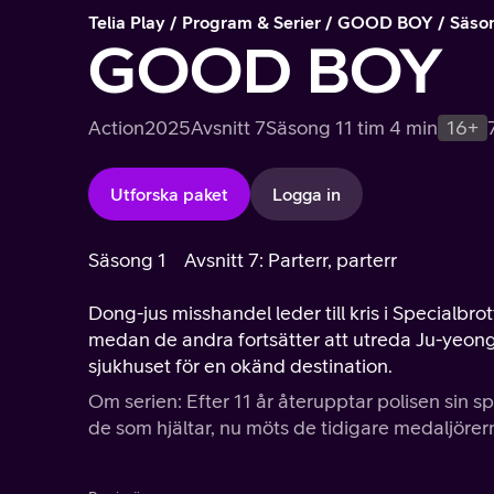
Telia Play
Program & Serier
GOOD BOY
Säso
GOOD BOY
Action
2025
Avsnitt 7
Säsong 1
1 tim 4 min
16+
Utforska paket
Logga in
Säsong 1
Avsnitt 7: Parterr, parterr
Dong-jus misshandel leder till kris i Specialb
medan de andra fortsätter att utreda Ju-yeon
sjukhuset för en okänd destination.
Om serien: Efter 11 år återupptar polisen sin sp
de som hjältar, nu möts de tidigare medaljörer