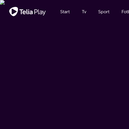
Viktigt meddelande
Start
Tv
Sport
Fot