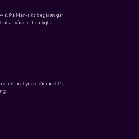
evis. På Man-siks begäran går
träffar någon i hemlighet.
r och Jong-hyeon går med. De
ng.