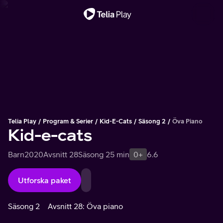
Viktigt meddelande
Telia Play
Program & Serier
Kid-E-Cats
Säsong 2
Öva Piano
Kid-e-cats
Barn
2020
Avsnitt 28
Säsong 2
5 min
0+
6.6
Utforska paket
Säsong 2
Avsnitt 28: Öva piano