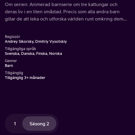
Om serien: Animerad barnserie om tre kattungar och
deras liv i en liten småstad. Precis som alla andra barn
gillar de att leka och utforska världen runt omkring dem.
Under sina äventyr lär de sig att uttrycka känslor och att
hitta lösningar på olika problem.
Regissör
Andrey Sikorsky, Dmitriy Vysotskiy
Tillgängliga språk
Svenska, Danska, Finska, Norska
Genrer
Barn
Tillgänglig
Tillgänglig 3+ månader
1
Säsong 2