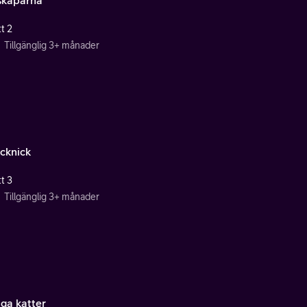
t 2
Tillgänglig 3+ månader
icknick
t 3
Tillgänglig 3+ månader
iga katter