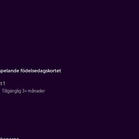
spelande födelsedagskortet
t 1
Tillgänglig 3+ månader
skaparna