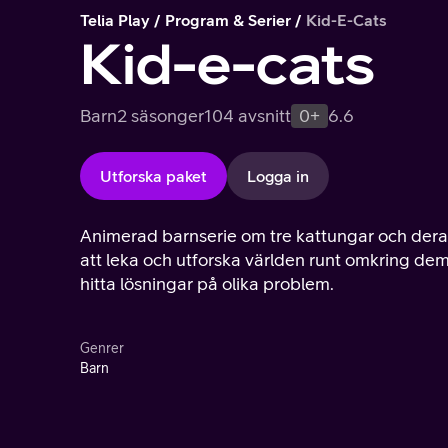
Telia Play
Program & Serier
Kid-E-Cats
Kid-e-cats
Barn
2 säsonger
104 avsnitt
0+
6.6
Utforska paket
Logga in
Animerad barnserie om tre kattungar och deras l
att leka och utforska världen runt omkring dem.
hitta lösningar på olika problem.
Genrer
Barn