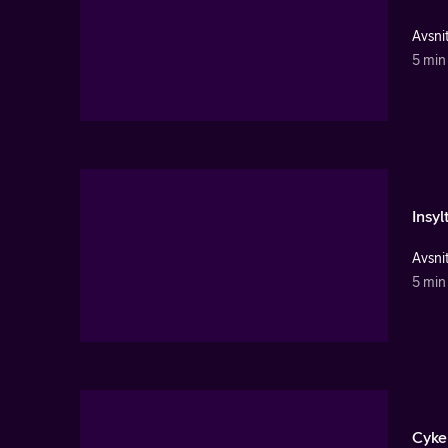
Avsnit
5 min
Insy
Avsnit
5 min
Cyke