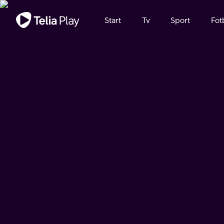
Viktigt meddelande
Start
Tv
Sport
Fot