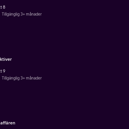
t 8
Tillgänglig 3+ månader
ktiver
t 9
Tillgänglig 3+ månader
taffären