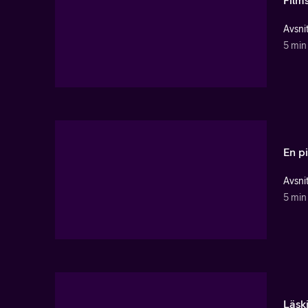
Avsnit
5 min
En p
Avsnit
5 min
Läsk