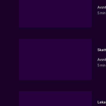
Avsnit
5 min
Skat
Avsnit
5 min
Leka