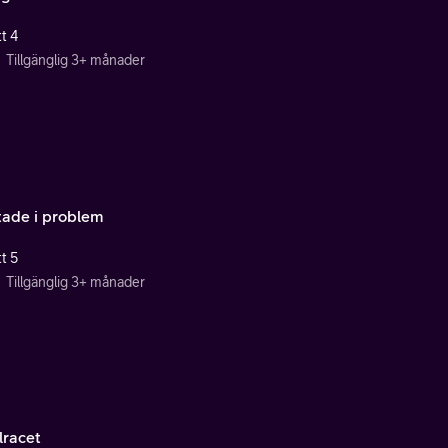
t 4
Tillgänglig 3+ månader
ltade i problem
t 5
Tillgänglig 3+ månader
lracet