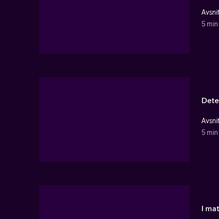
Avsnit
5 min
Dete
Avsnit
5 min
I ma