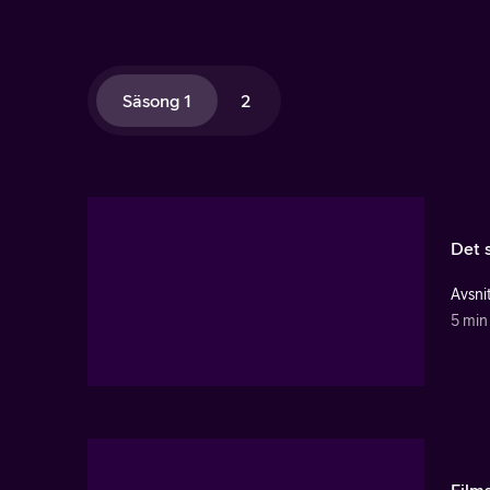
Säsong 1
2
Det 
Avsnit
5 min
Film