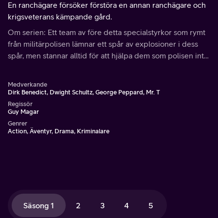
En ranchägare försöker förstöra en annan ranchägare och
krigsveterans kämpande gård.
Om serien: Ett team av före detta specialstyrkor som rymt
från militärpolisen lämnar ett spår av explosioner i dess
spår, men stannar alltid för att hjälpa dem som polisen inte
kommer att hjälpa och slår tillbaka mot korruptionen med
sina unika färdigheter.
Medverkande
Dirk Benedict, Dwight Schultz, George Peppard, Mr. T
Regissör
Guy Magar
Genrer
Action, Äventyr, Drama, Kriminalare
Säsong 1
2
3
4
5