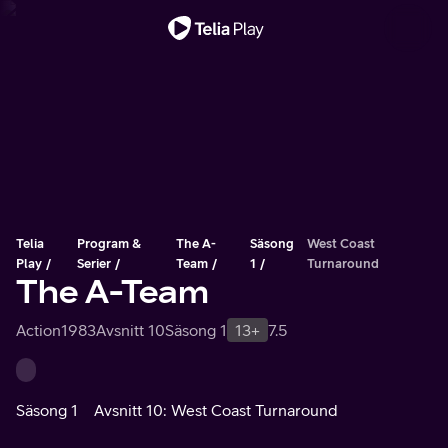
Viktigt meddelande
Telia
Program &
The A-
Säsong
West Coast
Play
Serier
Team
1
Turnaround
The A-Team
Action
1983
Avsnitt 10
Säsong 1
13+
7.5
Säsong 1
Avsnitt 10: West Coast Turnaround