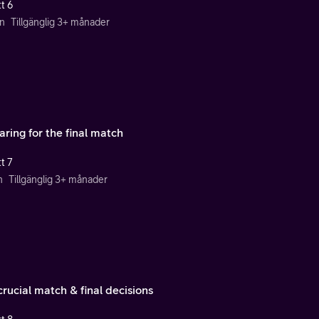
t 6
n
Tillgänglig 3+ månader
aring for the final match
t 7
n
Tillgänglig 3+ månader
rucial match & final decisions