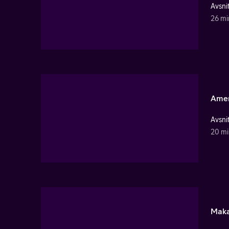
Avsnit
26 mi
Amer
Avsnit
20 mi
Maka