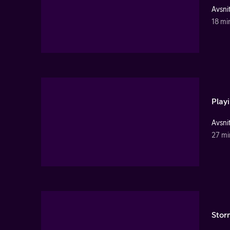
Avsnit
18 mi
Play
Avsnit
27 mi
Stor