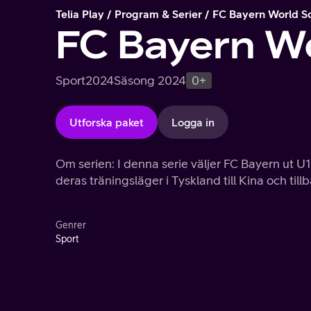
Telia Play
Program & Serier
FC Bayern World S
FC Bayern W
Sport
2024
Säsong 2024
0+
Utforska paket
Logga in
Om serien: I denna serie väljer FC Bayern ut U19
deras träningsläger i Tyskland till Kina och till
Genrer
Sport