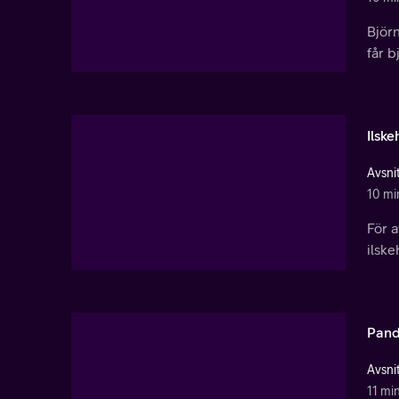
Björn
får b
Ilsk
Avsnit
10 mi
För 
ilsk
Pand
Avsnit
11 mi