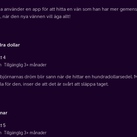
a använder en app för att hitta en vän som han har mer gemensa
, när den nya vännen vill äga allt!
ra dollar
t 4
n
Tillgänglig 3+ månader
jörnarnas dröm blir sann när de hittar en hundradollarsedel. Me
a för den, inser de att det är svårt att släppa taget.
nar
t 5
n
Tillgänglig 3+ månader