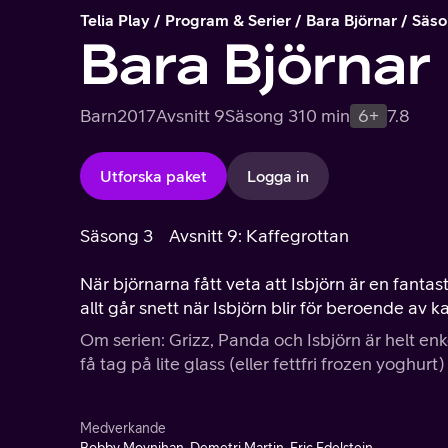
Telia Play
Program & Serier
Bara Björnar
Säso
Bara Björnar
Barn
2017
Avsnitt 9
Säsong 3
10 min
6+
7.8
Utforska paket
Logga in
Säsong 3
Avsnitt 9: Kaffegrottan
När björnarna fått veta att Isbjörn är en fantast
allt går snett när Isbjörn blir för beroende av
Om serien: Grizz, Panda och Isbjörn är helt enk
få tag på lite glass (eller fettfri frozen yoghur
Medverkande