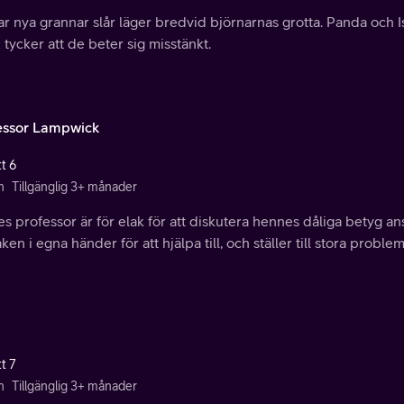
ar nya grannar slår läger bredvid björnarnas grotta. Panda och 
 tycker att de beter sig misstänkt.
essor Lampwick
t 6
n
Tillgänglig 3+ månader
s professor är för elak för att diskutera hennes dåliga betyg an
aken i egna händer för att hjälpa till, och ställer till stora proble
t 7
n
Tillgänglig 3+ månader