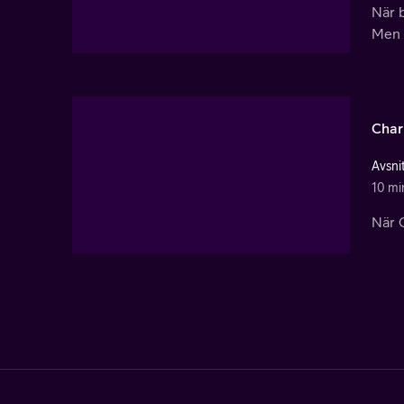
När b
Men a
Char
Avsni
10 mi
När C