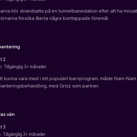
arna blir strandsatta på en tunnelbanestation efter att ha missa
jörnarna försöka återta några borttappade föremål.
ehantering
t 2
n
Tillgänglig 3+ månader
att kunna vara med i ett populärt barnprogram, måste Nam-Nam 
ehanteringsbehandling, med Grizz som partner.
as vän
t 3
n
Tillgänglig 3+ månader