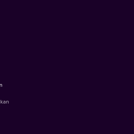
en
 kan