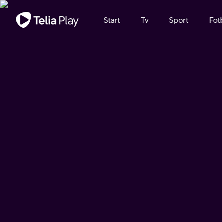
Viktigt meddelande
Start
Tv
Sport
Fot