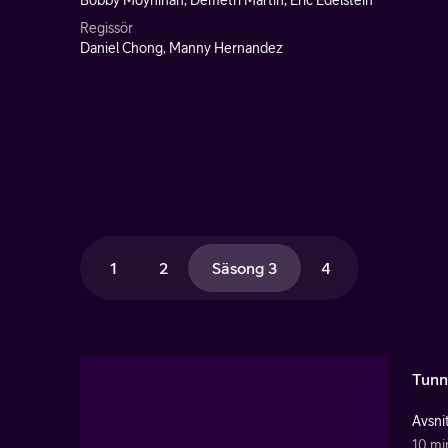
Bobby Moynihan, Demetri Martin, Eric Edelstein
Regissör
Daniel Chong, Manny Hernandez
1
2
Säsong 3
4
Tunn
Avsnit
10 mi