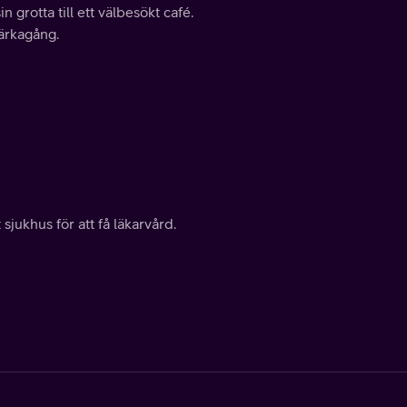
n grotta till ett välbesökt café.
särkagång.
jukhus för att få läkarvård.