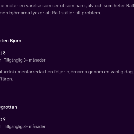
ie möter en varelse som ser ut som han själv och som heter Ralf.
men björnarna tycker att Ralf ställer till problem.
eten Björn
t 8
n
Tillgänglig 3+ månader
turdokumentärredaktion följer björnarna genom en vanlig dag, v
fären.
egrottan
t 9
n
Tillgänglig 3+ månader