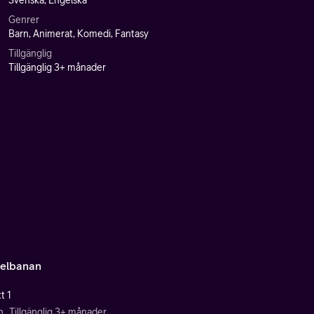
Svenska, Engelska
Genrer
Barn, Animerat, Komedi, Fantasy
Tillgänglig
Tillgänglig 3+ månader
elbanan
t 1
n
Tillgänglig 3+ månader