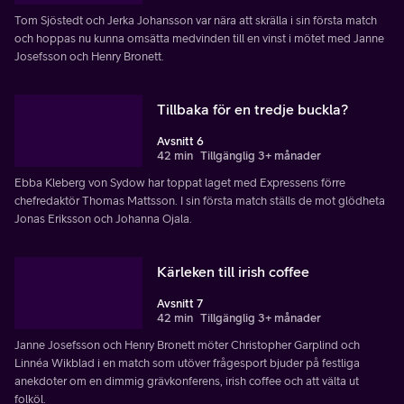
Tom Sjöstedt och Jerka Johansson var nära att skrälla i sin första match
och hoppas nu kunna omsätta medvinden till en vinst i mötet med Janne
Josefsson och Henry Bronett.
Tillbaka för en tredje buckla?
Avsnitt 6
42 min
Tillgänglig 3+ månader
Ebba Kleberg von Sydow har toppat laget med Expressens förre
chefredaktör Thomas Mattsson. I sin första match ställs de mot glödheta
Jonas Eriksson och Johanna Ojala.
Kärleken till irish coffee
Avsnitt 7
42 min
Tillgänglig 3+ månader
Janne Josefsson och Henry Bronett möter Christopher Garplind och
Linnéa Wikblad i en match som utöver frågesport bjuder på festliga
anekdoter om en dimmig grävkonferens, irish coffee och att välta ut
folköl.