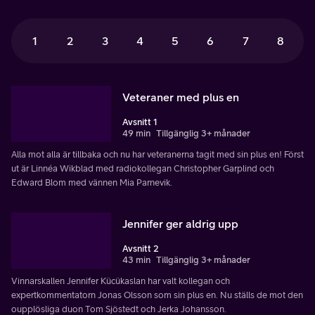
1
2
3
4
5
6
7
8
Veteraner med plus en
Avsnitt 1
49 min
Tillgänglig 3+ månader
Alla mot alla är tillbaka och nu har veteranerna tagit med sin plus en! Först
ut är Linnéa Wikblad med radiokollegan Christopher Garplind och
Edward Blom med vännen Mia Parnevik.
Jennifer ger aldrig upp
Avsnitt 2
43 min
Tillgänglig 3+ månader
Vinnarskallen Jennifer Kücükaslan har valt kollegan och
expertkommentatorn Jonas Olsson som sin plus en. Nu ställs de mot den
oupplösliga duon Tom Sjöstedt och Jerka Johansson.