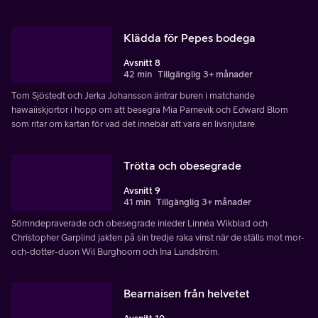
Klädda för Pepes bodega
Avsnitt 8
42 min
Tillgänglig 3+ månader
Tom Sjöstedt och Jerka Johansson äntrar buren i matchande
hawaiiskjortor i hopp om att besegra Mia Parnevik och Edward Blom
som ritar om kartan för vad det innebär att vara en livsnjutare.
Trötta och obesegrade
Avsnitt 9
41 min
Tillgänglig 3+ månader
Sömndepraverade och obesegrade inleder Linnéa Wikblad och
Christopher Garplind jakten på sin tredje raka vinst när de ställs mot mor-
och-dotter-duon Wil Burghoorn och Ina Lundström.
Bearnaisen från helvetet