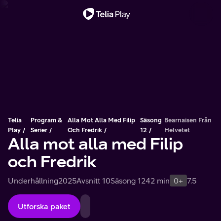
Viktigt meddelande
Telia
Program &
Alla Mot Alla Med Filip
Säsong
Bearnaisen Från
Play
Serier
Och Fredrik
12
Helvetet
Alla mot alla med Filip
och Fredrik
Underhållning
2025
Avsnitt 10
Säsong 12
42 min
0+
7.5
Utforska paket