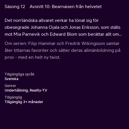
Säsong 12
Avsnitt 10: Bearnaisen från helvetet
Det norrländska allvaret verkar ha lönat sig för
obesegrade Johanna Ojala och Jonas Eriksson, som ställs
mot Mia Parnevik och Edward Blom som berättar allt om
gasmasker, sportiga familjer och majonnäs med dragon.
Om serien: Filip Hammar och Fredrik Wikingsson samlar
åter tittarnas favoriter och sätter deras allmänbildning på
prov - med en helt ny twist.
Tillgängliga språk
Svenska
Genrer
Underhållning, Reality-TV
Tillgänglig
Tillgänglig 3+ månader