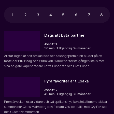
1
2
3
4
5
6
7
8
Dags att byta partner
Avsnitt 1
50 min
Tillgänglig 3+ månader
Allstar-lagen är helt omkastade och säsongspremiären bjuder på ett
möte där Erik Haag och Ebba von Sydow för första gången ställs mot
sina tidigare vapendragare Lotta Lundgren och Olof Lundh.
Fyra favoriter är tillbaka
Avsnitt 2
45 min
Tillgänglig 3+ månader
Premiärveckan rullar vidare och två sprillans nya konstellationer drabbar
samman när Claes Malmberg och Rickard Olsson ställs mot Gry Forssell
och Gustaf Hammarsten.