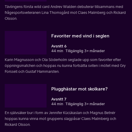
Tävlingens första wild card Andrev Walden debuterar tillsammans med
frågesportsveteranen Lina Thomsgård mot Claes Malmberg och Rickard
Olsson.
Favoriter med vind i seglen
Avsnitt 6
44 min
Tillgänglig 3+ månader
Karin Magnusson och Ola Söderholm seglade upp som favoriter efter
öppningsmatchen och hoppas nu kunna fortsätta sviten i mötet med Gry
Forssell och Gustaf Hammarsten.
Plugghästar mot skolkare?
Avsnitt 7
44 min
Tillgänglig 3+ månader
En självsäker bur i form av Jennifer Kücükaslan och Magnus Betnér
hoppas kunna vinna mot gruppens slagpåsar Claes Malmberg och
Rickard Olsson.