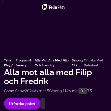
Viktigt meddelande
Telia
Program &
Alla Mot Alla Med Filip
Säsong
Tillbaka Med
Play
Serier
Och Fredrik
11
Debutant
Alla mot alla med Filip
och Fredrik
Game Show
2024
Avsnitt 5
Säsong 11
46 min
0+
7.5
Utforska paket