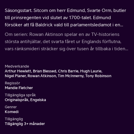
Säsongsstart. Sitcom om herr Edmund, Svarte Orm, butler
till prinsregenten vid slutet av 1700-talet. Edmund
försöker att få Baldrick vald till parlamentsledamot i en
nedgången stadsdel.
Om serien: Rowan Aktinson spelar en av TV-historiens
största antihjältar, det svarta fåret ur Englands förflutna,
vars ränksmideri sträcker sig över tusen år tillbaka i tiden i
denna tidlösa komediklassiker.
Medverkande
Arthur Hewlett, Brian Blessed, Chris Barrie, Hugh Laurie,
Nigel Planer, Rowan Atkinson, Tim McInnerny, Tony Robinson
Regissör
Mandie Fletcher
Tillgängliga språk
Originalspråk, Engelska
Genrer
Komedi
Tillgänglig
Tillgänglig 3+ månader