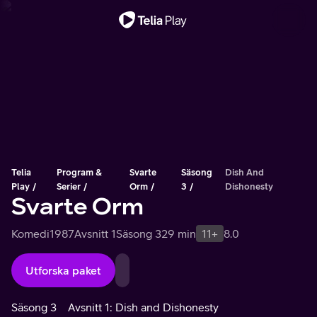
Viktigt meddelande
Telia
Program &
Svarte
Säsong
Dish And
Play
Serier
Orm
3
Dishonesty
Svarte Orm
Komedi
1987
Avsnitt 1
Säsong 3
29 min
11+
8.0
Utforska paket
Säsong 3
Avsnitt 1: Dish and Dishonesty