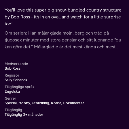
You'll love this super big snow-bundled country structure
by Bob Ross - it's in an oval, and watch for a little surprise
too!
Om serien: Han målar glada moln, berg och träd på
tjugosex minuter med stora penslar och sitt lugnande "du
kan göra det." Målarglädje är det mest kända och mest
sedda tv-konstprogrammet i historien.
Medverkande
Bob Ross
Regissör
Sally Schenck
Tillgängliga språk
Engelska
Genrer
Special, Hobby, Utbildning, Konst, Dokumentär
Tillgänglig
Tillgänglig 3+ månader