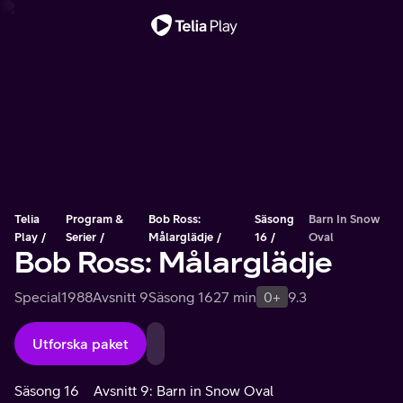
Viktigt meddelande
Telia
Program &
Bob Ross:
Säsong
Barn In Snow
Play
Serier
Målarglädje
16
Oval
Bob Ross: Målarglädje
Special
1988
Avsnitt 9
Säsong 16
27 min
0+
9.3
Utforska paket
Säsong 16
Avsnitt 9: Barn in Snow Oval