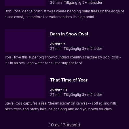
28 min
Tillgänglig 3+ månader
Bob Ross' gentle brush strokes create bending palm trees on the edge of
a sea coast, just before the water reaches its high point.
Barn in Snow Oval
Avsnitt 9
27 min
Tillgänglig 3+ månader
You'll love this super big snow-bundled country structure by Bob Ross -
it's in an oval, and watch for a little surprise too!
That Time of Year
Avsnitt 10
27 min
Tillgänglig 3+ månader
Steve Ross captures a real 'dreamscape' on canvas -- soft rolling hills,
birch trees and pretty lake; paint along and add your own touches.
10 av 13 Avsnitt