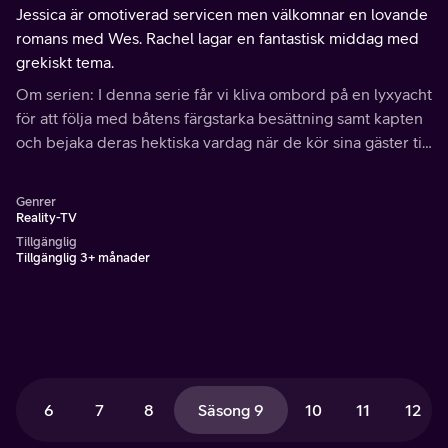
Jessica är omotiverad servicen men välkomnar en lovande
romans med Wes. Rachel lagar en fantastisk middag med
grekiskt tema.
Om serien: I denna serie får vi kliva ombord på en lyxyacht
för att följa med båtens färgstarka besättning samt kapten
och bejaka deras hektiska vardag när de kör sina gäster till
exotiska destinationer och erbjuder dem en exklusiv
reseupplevelse.
Genrer
Reality-TV
Tillgänglig
Tillgänglig 3+ månader
6
7
8
Säsong 9
10
11
12