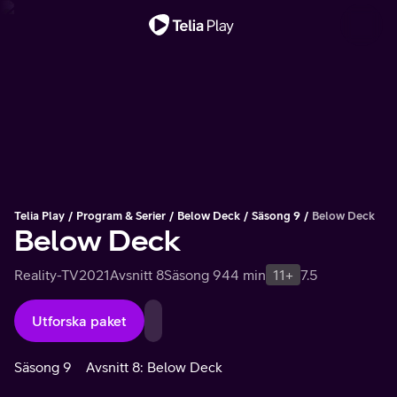
Viktigt meddelande
Telia Play
Program & Serier
Below Deck
Säsong 9
Below Deck
Below Deck
Reality-TV
2021
Avsnitt 8
Säsong 9
44 min
11+
7.5
Utforska paket
Säsong 9
Avsnitt 8: Below Deck