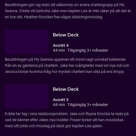
Besättningen gör sig redo att välkomna sin andra chartergrupp på My
Seanna. Eddie vill befodra Jake men kapten Lee är inte säker på att det är
en bra idé. Heather försöker fixa några städningsmisstag.
Below Deck
Avsnitt 4
44 min
Tillgänglig 3+ månader
Besättningen på My Seanna upplever ett minst sagt oönskat beteende
från en av gästerna på chartern. Jake har svårigheter med sin nya roll och
Jessica börjar komma ihåg hur mycket chartern kan slita på ens kropp.
Below Deck
Avsnitt 5
44 min
Tillgänglig 3+ månader
Eddie tar tag i sina relationsproblem. Jake och Rayna försöka ta reda på
vad de känner efter Jakes nya insikter. Fraser tycker att han misslyckas
med sitt jobb och misstag på däck gör kapten Lee galen.