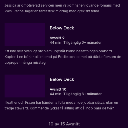
Jessica är omotiverad servicen men välkomnar en lovande romans med
Wes. Rachel lagar en fantastisk middag med grekiskt tema.
Below Deck
Avsnitt 9
44 min
Tillgänglig 3+ månader
Ett inte helt ovanligt problem uppstår bland besättningen ombord.
Kapten Lee börjar bli irriterad på Eddie och teamet på däck eftersom de
upprepar många misstag.
Below Deck
Avsnitt 10
44 min
Tillgänglig 3+ månader
Heather och Frazer har händerna fulla medan de jobbar själva, utan en
tredje steward. Kommer de lyckas få allting att gå ihop bara de två?
10 av 15 Avsnitt