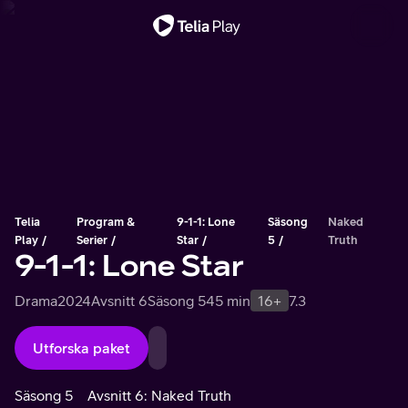
Viktigt meddelande
Telia
Program &
9-1-1: Lone
Säsong
Naked
Play
Serier
Star
5
Truth
9-1-1: Lone Star
Drama
2024
Avsnitt 6
Säsong 5
45 min
16+
7.3
Utforska paket
Säsong 5
Avsnitt 6: Naked Truth