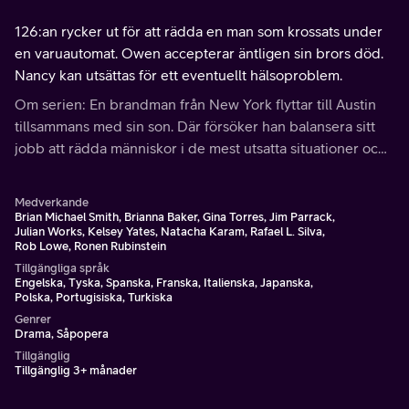
126:an rycker ut för att rädda en man som krossats under
en varuautomat. Owen accepterar äntligen sin brors död.
Nancy kan utsättas för ett eventuellt hälsoproblem.
Om serien: En brandman från New York flyttar till Austin
tillsammans med sin son. Där försöker han balansera sitt
jobb att rädda människor i de mest utsatta situationer och
samtidigt lösa problemen i sitt eget liv.
Medverkande
Brian Michael Smith, Brianna Baker, Gina Torres, Jim Parrack,
Julian Works, Kelsey Yates, Natacha Karam, Rafael L. Silva,
Rob Lowe, Ronen Rubinstein
Tillgängliga språk
Engelska, Tyska, Spanska, Franska, Italienska, Japanska,
Polska, Portugisiska, Turkiska
Genrer
Drama, Såpopera
Tillgänglig
Tillgänglig 3+ månader