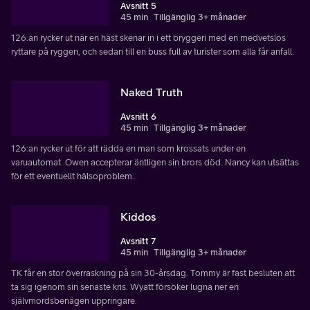
Avsnitt 5
45 min
Tillgänglig 3+ månader
126:an rycker ut när en häst skenar in i ett bryggeri med en medvetslös
ryttare på ryggen, och sedan till en buss full av turister som alla får anfall.
Naked Truth
Avsnitt 6
45 min
Tillgänglig 3+ månader
126:an rycker ut för att rädda en man som krossats under en
varuautomat. Owen accepterar äntligen sin brors död. Nancy kan utsättas
för ett eventuellt hälsoproblem.
Kiddos
Avsnitt 7
45 min
Tillgänglig 3+ månader
TK får en stor överraskning på sin 30-årsdag. Tommy är fast besluten att
ta sig igenom sin senaste kris. Wyatt försöker lugna ner en
självmordsbenägen uppringare.