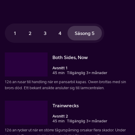
1
2
3
4
Säsong 5
Both Sides, Now
Avsnitt 1
45 min
Tillgänglig 3+ månader
126:an rusar till handling när en pansarbil kapas. Owen brottas med sin
brors död. Ett bekant ansikte ansluter sig till larmcentralen.
Trainwrecks
Avsnitt 2
45 min
Tillgänglig 3+ månader
126:an rycker ut när en större tågurspårning orsakar flera skador. Under