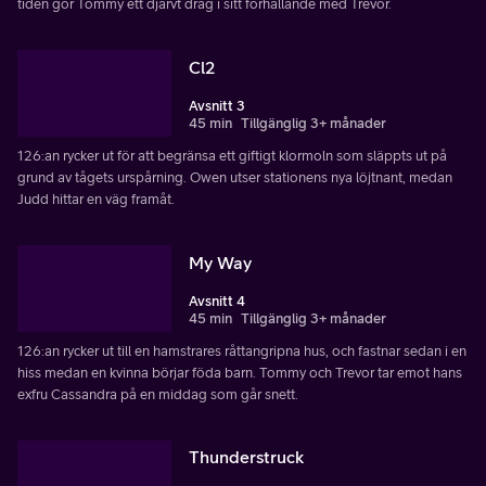
tiden gör Tommy ett djärvt drag i sitt förhållande med Trevor.
Cl2
Avsnitt 3
45 min
Tillgänglig 3+ månader
126:an rycker ut för att begränsa ett giftigt klormoln som släppts ut på
grund av tågets urspårning. Owen utser stationens nya löjtnant, medan
Judd hittar en väg framåt.
My Way
Avsnitt 4
45 min
Tillgänglig 3+ månader
126:an rycker ut till en hamstrares råttangripna hus, och fastnar sedan i en
hiss medan en kvinna börjar föda barn. Tommy och Trevor tar emot hans
exfru Cassandra på en middag som går snett.
Thunderstruck