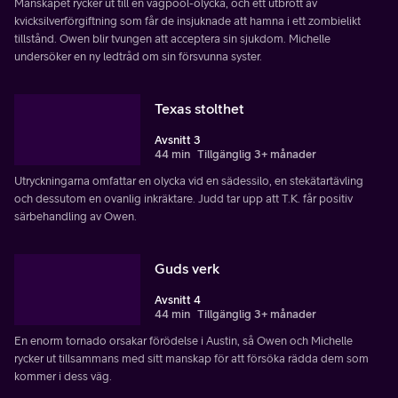
Manskapet rycker ut till en vågpool-olycka, och ett utbrott av
kvicksilverförgiftning som får de insjuknade att hamna i ett zombielikt
tillstånd. Owen blir tvungen att acceptera sin sjukdom. Michelle
undersöker en ny ledtråd om sin försvunna syster.
Texas stolthet
Avsnitt 3
44 min
Tillgänglig 3+ månader
Utryckningarna omfattar en olycka vid en sädessilo, en stekätartävling
och dessutom en ovanlig inkräktare. Judd tar upp att T.K. får positiv
särbehandling av Owen.
Guds verk
Avsnitt 4
44 min
Tillgänglig 3+ månader
En enorm tornado orsakar förödelse i Austin, så Owen och Michelle
rycker ut tillsammans med sitt manskap för att försöka rädda dem som
kommer i dess väg.