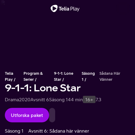
Viktigt meddelande
Telia
Program &
9-1-1: Lone
Säsong
Sådana Här
Play
Serier
Star
1
Vänner
9-1-1: Lone Star
Drama
2020
Avsnitt 6
Säsong 1
44 min
16+
7.3
Utforska paket
Säsong 1
Avsnitt 6: Sådana här vänner