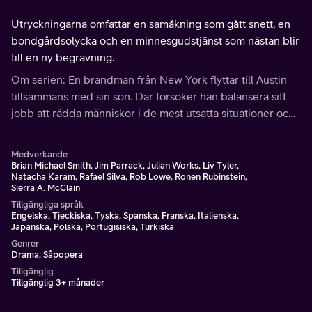
Utryckningarna omfattar en samåkning som gått snett, en
bondgårdsolycka och en minnesgudstjänst som nästan blir
till en ny begravning.
Om serien: En brandman från New York flyttar till Austin
tillsammans med sin son. Där försöker han balansera sitt
jobb att rädda människor i de mest utsatta situationer och
samtidigt lösa problemen i sitt eget liv.
Medverkande
Brian Michael Smith, Jim Parrack, Julian Works, Liv Tyler,
Natacha Karam, Rafael Silva, Rob Lowe, Ronen Rubinstein,
Sierra A. McClain
Tillgängliga språk
Engelska, Tjeckiska, Tyska, Spanska, Franska, Italienska,
Japanska, Polska, Portugisiska, Turkiska
Genrer
Drama, Såpopera
Tillgänglig
Tillgänglig 3+ månader