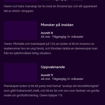
Owen och hans manskap tar itu med en förrymd tjur och ett uppenbart
fall av ström i kroppen.
Monster på insidan
Avsnitt 8
45 min
Tillgänglig 3+ månader
Owen, Michelle och manskapet på 126:an rycker ut till en invasion av
skallerormar hos en ung familj, och försöker rädda en demenssjuk man
från en självförvållad farlig situation.
Uppvaknande
Avsnitt 9
44 min
Tillgänglig 3+ månader
Manskapet rycker ut till ett party med temat ”avslöja din könstillhörighet”
som gått fruktansvärt snett, och till en far och son som fastnat i en grotta
under sin grottutforskning. Owen hjälper T.K.