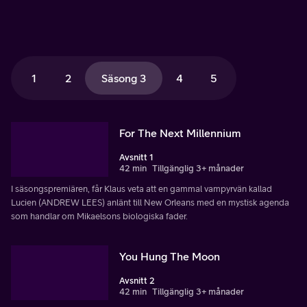
1
2
Säsong 3
4
5
For The Next Millennium
Avsnitt 1
42 min
Tillgänglig 3+ månader
I säsongspremiären, får Klaus veta att en gammal vampyrvän kallad
Lucien (ANDREW LEES) anlänt till New Orleans med en mystisk agenda
som handlar om Mikaelsons biologiska fader.
You Hung The Moon
Avsnitt 2
42 min
Tillgänglig 3+ månader