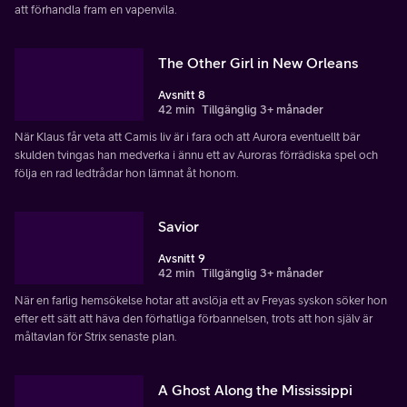
att förhandla fram en vapenvila.
The Other Girl in New Orleans
Avsnitt 8
42 min
Tillgänglig 3+ månader
När Klaus får veta att Camis liv är i fara och att Aurora eventuellt bär
skulden tvingas han medverka i ännu ett av Auroras förrädiska spel och
följa en rad ledtrådar hon lämnat åt honom.
Savior
Avsnitt 9
42 min
Tillgänglig 3+ månader
När en farlig hemsökelse hotar att avslöja ett av Freyas syskon söker hon
efter ett sätt att häva den förhatliga förbannelsen, trots att hon själv är
måltavlan för Strix senaste plan.
A Ghost Along the Mississippi