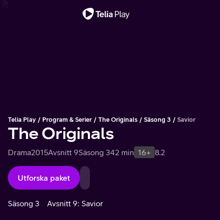
Viktigt meddelande
Telia Play
Program & Serier
The Originals
Säsong 3
Savior
The Originals
Drama
2015
Avsnitt 9
Säsong 3
42 min
16+
8.2
Utforska paket
Säsong 3
Avsnitt 9: Savior