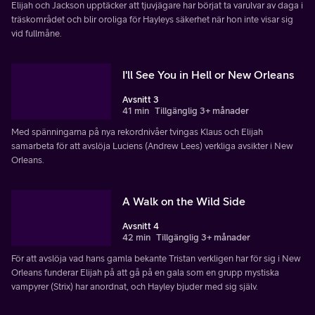
Elijah och Jackson upptäcker att tjuvjägare har börjat ta varulvar av daga i
träskområdet och blir oroliga för Hayleys säkerhet när hon inte visar sig
vid fullmåne.
I'll See You in Hell or New Orleans
Avsnitt 3
41 min
Tillgänglig 3+ månader
Med spänningarna på nya rekordnivåer tvingas Klaus och Elijah
samarbeta för att avslöja Luciens (Andrew Lees) verkliga avsikter i New
Orleans.
A Walk on the Wild Side
Avsnitt 4
42 min
Tillgänglig 3+ månader
För att avslöja vad hans gamla bekante Tristan verkligen har för sig i New
Orleans funderar Elijah på att gå på en gala som en grupp mystiska
vampyrer (Strix) har anordnat, och Hayley bjuder med sig själv.