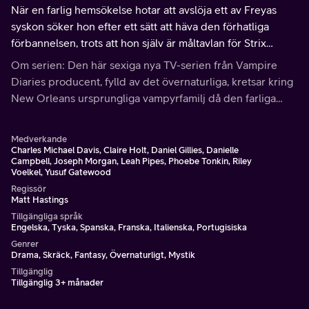
När en farlig hemsökelse hotar att avslöja ett av Freyas
syskon söker hon efter ett sätt att häva den förhatliga
förbannelsen, trots att hon själv är måltavlan för Strix
senaste plan.
Om serien: Den här sexiga nya TV-serien från Vampire
Diaries producent, fylld av det övernaturliga, kretsar kring
New Orleans ursprungliga vampyrfamilj då den farliga
vampyr/varulv-hybriden Klaus (Joseph Morgan)
återvänder till staden han en gång för århundraden sedan
Medverkande
var med om att bygga för att hitta sin diaboliska före detta
Charles Michael Davis, Claire Holt, Daniel Gillies, Danielle
Campbell, Joseph Morgan, Leah Pipes, Phoebe Tonkin, Riley
skyddsling, den karismatiska och mäktiga vampyren
Voelkel, Yusuf Gatewood
Marcel (Charles Michael Davis).
Regissör
Matt Hastings
Tillgängliga språk
Engelska, Tyska, Spanska, Franska, Italienska, Portugisiska
Genrer
Drama, Skräck, Fantasy, Övernaturligt, Mystik
Tillgänglig
Tillgänglig 3+ månader