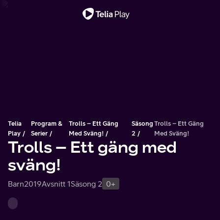
Viktigt meddelande
Telia
Program &
Trolls – Ett Gäng
Säsong
Trolls – Ett Gäng
Play
Serier
Med Sväng!
2
Med Sväng!
Trolls – Ett gäng med
sväng!
Barn
2019
Avsnitt 1
Säsong 2
0+