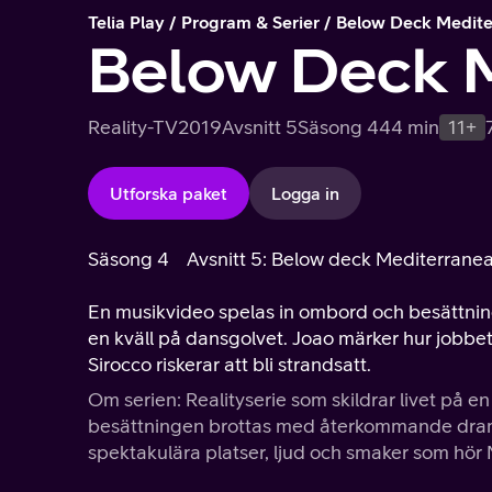
Telia Play
Program & Serier
Below Deck Medite
Below Deck 
Reality-TV
2019
Avsnitt 5
Säsong 4
44 min
11+
Utforska paket
Logga in
Säsong 4
Avsnitt 5: Below deck Mediterrane
En musikvideo spelas in ombord och besättningen
en kväll på dansgolvet. Joao märker hur jobbet
Sirocco riskerar att bli strandsatt.
Om serien: Realityserie som skildrar livet på 
besättningen brottas med återkommande drama
spektakulära platser, ljud och smaker som hör M