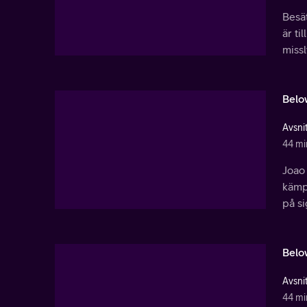
Besä
är ti
missl
Belo
Avsnit
44 mi
Joao 
kämpa
på si
Belo
Avsnit
44 mi