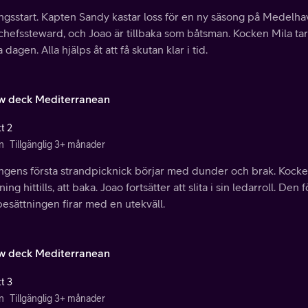
ngsstart. Kapten Sandy kastar loss för en ny säsong på Medelha
hefssteward, och Joao är tillbaka som båtsman. Kocken Mila tar
a dagen. Alla hjälps åt att få skutan klar i tid.
w deck Mediterranean
t 2
n
Tillgänglig 3+ månader
gens första strandpicknick börjar med dunder och brak. Kocken M
ing hittills, att baka. Joao fortsätter att slita i sin ledarroll. Den
esättningen firar med en utekväll.
w deck Mediterranean
t 3
n
Tillgänglig 3+ månader