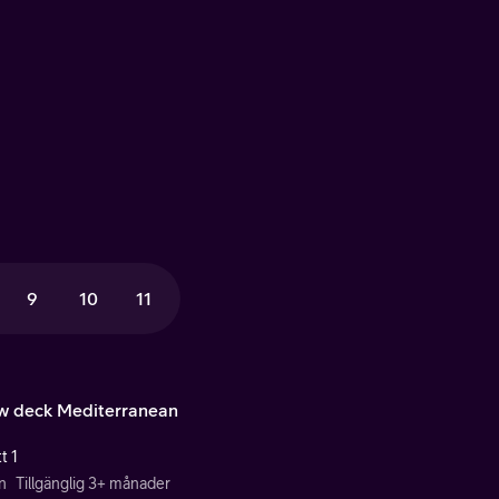
9
10
11
w deck Mediterranean
t 1
n
Tillgänglig 3+ månader