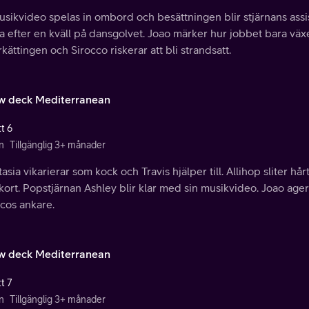
sikvideo spelas in ombord och besättningen blir stjärnans assiste
 efter en kväll på dansgolvet. Joao märker hur jobbet bara växe
kättingen och Sirocco riskerar att bli strandsatt.
w deck Mediterranean
t 6
n
Tillgänglig 3+ månader
asia vikarierar som kock och Travis hjälper till. Allihop sliter hå
ort. Popstjärnan Ashley blir klar med sin musikvideo. Joao agera
cos ankare.
w deck Mediterranean
t 7
n
Tillgänglig 3+ månader