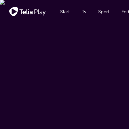
Viktigt meddelande
Start
Tv
Sport
Fot