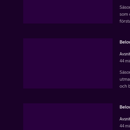
Säso
som c
först
Belo
Avsnit
44 mi
Säson
utman
och b
Belo
Avsnit
44 mi