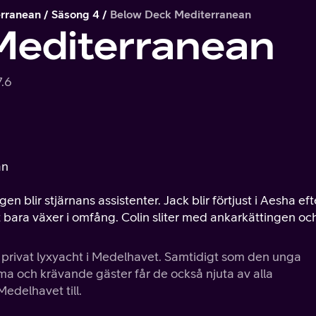
rranean
Säsong 4
Below Deck Mediterranean
Mediterranean
7.6
an
 blir stjärnans assistenter. Jack blir förtjust i Aesha eft
 bara växer i omfång. Colin sliter med ankarkättingen oc
en privat lyxyacht i Medelhavet. Samtidigt som den unga
 och krävande gäster får de också njuta av alla
edelhavet till.