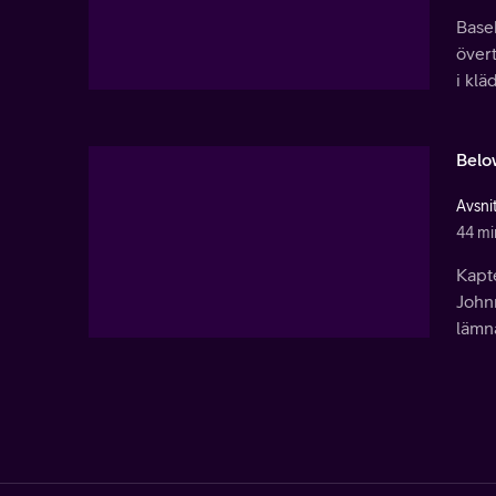
Base
övert
i klä
Belo
Avsni
44 mi
Kapt
John
lämna