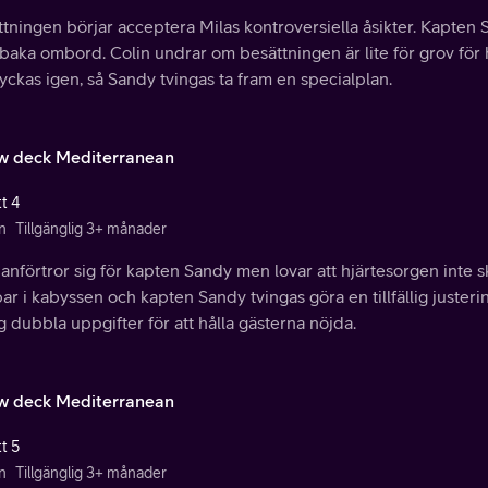
ttningen börjar acceptera Milas kontroversiella åsikter. Kapten
llbaka ombord. Colin undrar om besättningen är lite för grov fö
yckas igen, så Sandy tvingas ta fram en specialplan.
w deck Mediterranean
t 4
n
Tillgänglig 3+ månader
anförtror sig för kapten Sandy men lovar att hjärtesorgen inte 
r i kabyssen och kapten Sandy tvingas göra en tillfällig justerin
g dubbla uppgifter för att hålla gästerna nöjda.
w deck Mediterranean
t 5
n
Tillgänglig 3+ månader