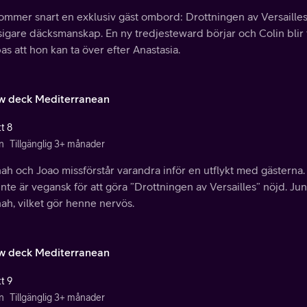
ommer snart en exklusiv gäst ombord: Drottningen av Versailles
igare däcksmanskap. En ny tredjesteward börjar och Colin blir
s att hon kan ta över efter Anastasia.
w deck Mediterranean
t 8
n
Tillgänglig 3+ månader
h och Joao missförstår varandra inför en utflykt med gästerna. 
nte är vegansk för att göra ”Drottningen av Versailles” nöjd. Ju
ah, vilket gör henne nervös.
w deck Mediterranean
t 9
n
Tillgänglig 3+ månader