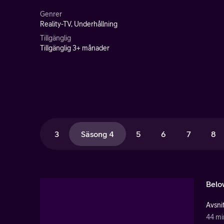
Genrer
Reality-TV, Underhållning
Tillgänglig
Tillgänglig 3+ månader
3
Säsong 4
5
6
7
8
Belo
Avsnit
44 mi