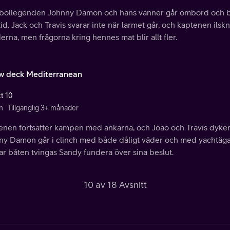
bollegenden Johnny Damon och hans vänner går ombord och be
id. Jack och Travis svarar inte när larmet går, och kaptenen ilskna
derna, men frågorna kring hennes mat blir allt fler.
w deck Mediterranean
tt 10
n
Tillgänglig 3+ månader
enen fortsätter kampen med ankarna, och Joao och Travis dyker 
ny Damon går i clinch med både dåligt väder och med yachtäga
r båten tvingas Sandy fundera över sina beslut.
10 av 18 Avsnitt