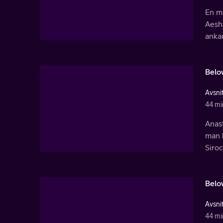
En mu
Aesha
ankar
Belo
Avsnit
44 mi
Anast
man k
Siroc
Belo
Avsnit
44 mi