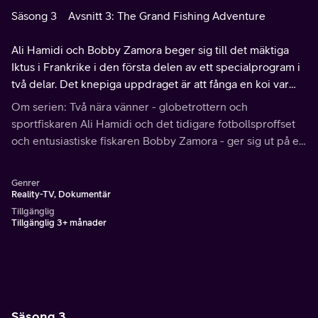
Säsong 3
Avsnitt 3: The Grand Fishing Adventure
Ali Hamidi och Bobby Zamora beger sig till det mäktiga
Iktus i Frankrike i den första delen av ett specialprogram i
två delar. Det knepiga uppdraget är att fånga en koi var
och en karp på minst 23 kg.
Om serien: Två nära vänner - globetrottern och
sportfiskaren Ali Hamidi och det tidigare fotbollsproffset
och entusiastiske fiskaren Bobby Zamora - ger sig ut på en
bucketlistad fisketur runt de brittiska öarna.
Genrer
Reality-TV, Dokumentär
Tillgänglig
Tillgänglig 3+ månader
Säsong 3