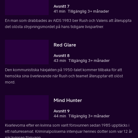
Avsnitt 7
41 min
Tillgänglig 3+ månader
En man som drabbades av AIDS 1983 ber Rush och Valens att återuppta
det olösta strypningsmordet på hans tidigare livspartner.
Red Glare
Avsnitt 8
43 min
Tillgänglig 3+ månader
Den kommunistiska häxjakten på 1950-talet kommer tillbaka för att
hemsöka sina överlevande när Rush och teamet återupptar ett olöst
mord.
Mind Hunter
Avsnitt 9
44 min
Tillgänglig 3+ månader
Kvarlevorna efter en kvinna som varit försvunnen sedan 1985 upptäcks i
ett naturreservat. Kriminalpoliserna intervjuar hennes dotter som var 12 år
när kvinnan försvann.