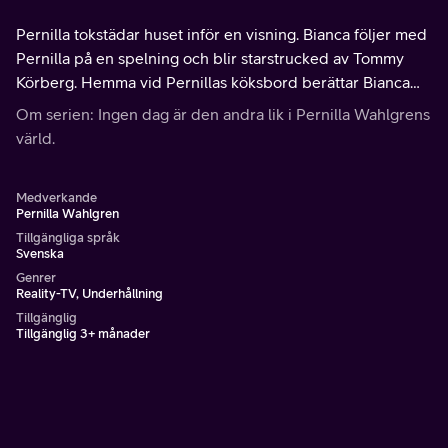
Pernilla tokstädar huset inför en visning. Bianca följer med
Pernilla på en spelning och blir starstrucked av Tommy
Körberg. Hemma vid Pernillas köksbord berättar Bianca
något tung och livsomvälvande. Det blir ett känslosamt
Om serien: Ingen dag är den andra lik i Pernilla Wahlgrens
samtal.
värld.
Medverkande
Pernilla Wahlgren
Tillgängliga språk
Svenska
Genrer
Reality-TV, Underhållning
Tillgänglig
Tillgänglig 3+ månader