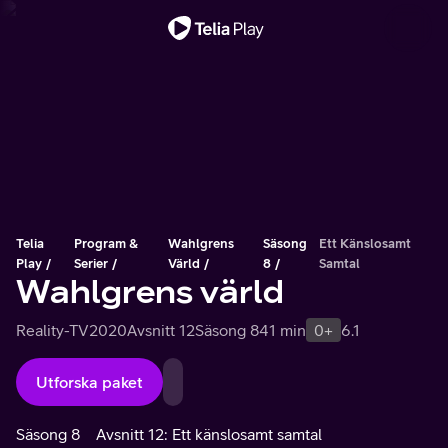
Viktigt meddelande
Telia
Program &
Wahlgrens
Säsong
Ett Känslosamt
Play
Serier
Värld
8
Samtal
Wahlgrens värld
Reality-TV
2020
Avsnitt 12
Säsong 8
41 min
0+
6.1
Utforska paket
Säsong 8
Avsnitt 12: Ett känslosamt samtal