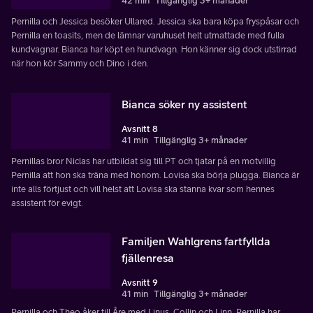
42 min
Tillgänglig 3+ månader
Pernilla och Jessica besöker Ullared. Jessica ska bara köpa fryspåsar och
Pernilla en toasits, men de lämnar varuhuset helt utmattade med fulla
kundvagnar. Bianca har köpt en hundvagn. Hon känner sig dock utstirrad
när hon kör Sammy och Dino i den.
Bianca söker ny assistent
Avsnitt 8
41 min
Tillgänglig 3+ månader
Pernillas bror Niclas har utbildat sig till PT och tjatar på en motvillig
Pernilla att hon ska träna med honom. Lovisa ska börja plugga. Bianca är
inte alls förtjust och vill helst att Lovisa ska stanna kvar som hennes
assistent för evigt.
Familjen Wahlgrens fartfyllda
fjällenresa
Avsnitt 9
41 min
Tillgänglig 3+ månader
Pernilla och Theo åker till Åre med Linus, Collin och Linn. Pernilla har