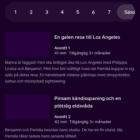
1
2
3
4
5
6
7
Säsong
En galen resa till Los Angeles
Avsnitt 1
41 min
Tillgänglig 3+ månader
Bianca är taggad! Hon ska äntligen åka till Los Angeles med Philippe,
Lovisa och Benjamin. Men hon blir måttligt road när Pernilla kuppar in sig
själv på deras resa. En händelserik vistelse påbörjas med droppdoktor,
lyxhus och misslyckad sightseeing.
Pinsam kändisspaning och en
plötslig eldsvåda
Avsnitt 2
42 min
Tillgänglig 3+ månader
Benjamin och Pernilla besöker hans studio. De har en fin stund, tills
Pernilla råkar radera hans senaste låttext.