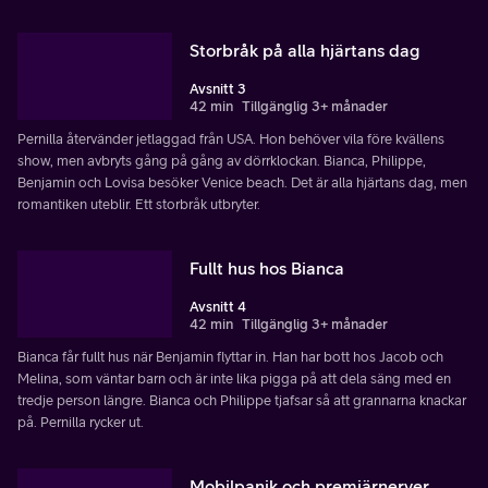
Storbråk på alla hjärtans dag
Avsnitt 3
42 min
Tillgänglig 3+ månader
Pernilla återvänder jetlaggad från USA. Hon behöver vila före kvällens
show, men avbryts gång på gång av dörrklockan. Bianca, Philippe,
Benjamin och Lovisa besöker Venice beach. Det är alla hjärtans dag, men
romantiken uteblir. Ett storbråk utbryter.
Fullt hus hos Bianca
Avsnitt 4
42 min
Tillgänglig 3+ månader
Bianca får fullt hus när Benjamin flyttar in. Han har bott hos Jacob och
Melina, som väntar barn och är inte lika pigga på att dela säng med en
tredje person längre. Bianca och Philippe tjafsar så att grannarna knackar
på. Pernilla rycker ut.
Mobilpanik och premiärnerver