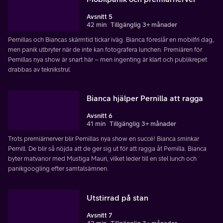
Avsnitt 5
42 min
Tillgänglig 3+ månader
Pernillas och Biancas skärmtid tickar iväg. Bianca föreslår en mobilfri dag,
men panik utbryter när de inte kan fotografera lunchen. Premiären för
Pernillas nya show är snart här – men ingenting är klart och publikrepet
drabbas av teknikstrul.
Bianca hjälper Pernilla att ragga
Avsnitt 6
41 min
Tillgänglig 3+ månader
Trots premiärnerver blir Pernillas nya show en succé! Bianca sminkar
Pernill. De blir så nöjda att de ger sig ut för att ragga åt Pernilla. Bianca
byter matvanor med Mustiga Mauri, vilket leder till en stel lunch och
panikgoogling efter samtalsämnen.
Utstirrad på stan
Avsnitt 7