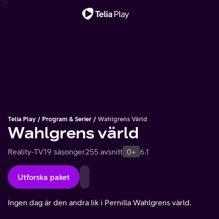
Viktigt meddelande
Telia Play
Program & Serier
Wahlgrens Värld
Wahlgrens värld
Reality-TV
19 säsonger
255 avsnitt
0+
6.1
Utforska paket
Ingen dag är den andra lik i Pernilla Wahlgrens värld.