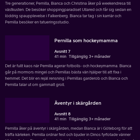
Tre generationer, Pernilla, Bianca och Christina åker på weekendresa till
västkusten. De besöker shoppingparadiset Ullared och får sig sedan en
löddrig spaupplevelse i Falkenberg. Bianca tar tag i sin karriär och
Pernilla besöker en tatueringsstudio.
Pernilla som hockeymamma
Avsnitt 7
41 min
Tillgänglig 3+ månader
Det är fullt kaos när Pernilla agerar fotbolls- och hockeymamma. Bianca
går på mormors mingel och Pernillas bästa vän hjälper till att fixa i
hemmet. Det blir en rejäl rensning i Pernillas garderob och Bianca och
Pernilla talar ut om gammalt groll.
Äventyr i skärgården
Avsnitt 8
41 min
Tillgänglig 3+ månader
Pernilla åker på äventyr i skärgården, medan Bianca är i Göteborg för att
träffa kärleken. Pernilla ordnar fest och bjuder in Dinos fyrfotade vänner