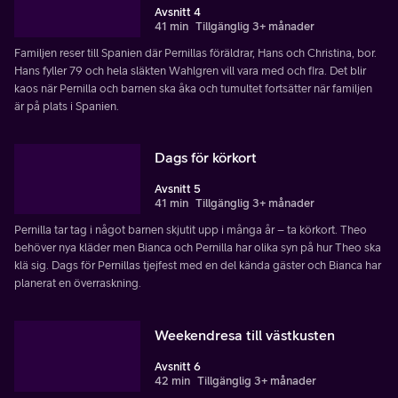
Avsnitt 4
41 min
Tillgänglig 3+ månader
Familjen reser till Spanien där Pernillas föräldrar, Hans och Christina, bor.
Hans fyller 79 och hela släkten Wahlgren vill vara med och fira. Det blir
kaos när Pernilla och barnen ska åka och tumultet fortsätter när familjen
är på plats i Spanien.
Dags för körkort
Avsnitt 5
41 min
Tillgänglig 3+ månader
Pernilla tar tag i något barnen skjutit upp i många år – ta körkort. Theo
behöver nya kläder men Bianca och Pernilla har olika syn på hur Theo ska
klä sig. Dags för Pernillas tjejfest med en del kända gäster och Bianca har
planerat en överraskning.
Weekendresa till västkusten
Avsnitt 6
42 min
Tillgänglig 3+ månader