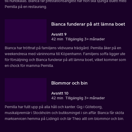
till hundkalas. Bianca får prestationsångest när hon ska sjunga duett med
Pernilla på en restaurang.
Bianca funderar på att lämna boet
Avsnitt 9
42 min
Tillgänglig 3+ månader
Bianca har tröttnat på familjens vildvuxna trädgård. Pernilla åker på en
weekendresa med väninnorna till Köpenhamn. Familjens soffa ligger ute
för försäljning och Bianca funderar på att lämna boet, vilket kommer som
en chock för mamma Pernilla.
Blommor och bin
Avsnitt 10
42 min
Tillgänglig 3+ månader
Pernilla har fullt upp på alla håll och kanter. Gig i Göteborg,
musikalpremiär i Stockholm och butiksmingel i sin affär. Bianca får sköta
markservicen hemma på Lidingö och lär Theo allt om blommor och bin.