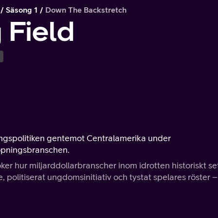
Säsong 1
Down The Backstretch
 Field
ngspolitiken gentemot Centralamerika under
öpningsbranschen.
r hur miljarddollarbranscher inom idrotten historiskt se
e, politiserat ungdomsinitiativ och tystat spelares röster – 