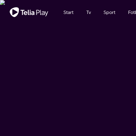
Viktigt meddelande
Start
Tv
Sport
Fot