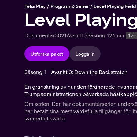
Telia Play
Program & Serier
Level Playing Field
Level Playing
Dokumentär
2021
Avsnitt 3
Säsong 1
26 min
12+
Utforska paket
Logga in
Säsong 1
Avsnitt 3: Down the Backstretch
En granskning av hur den förändrade invandri
Trumpadministrationen påverkade hästkappl
Om serien: Den här dokumentärserien undersöke
har betalt sina mest värdefulla tillgångar för lit
synnerhet svarta.