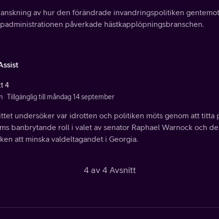
ranskning av hur den förändrade invandringspolitiken gentemo
padministrationen påverkade hästkapplöpningsbranschen.
Assist
t 4
n
Tillgänglig till måndag 14 september
ttet undersöker var idrotten och politiken möts genom att titta
ms banbrytande roll i valet av senator Raphael Warnock och 
ken att minska valdeltagandet i Georgia.
4 av 4 Avsnitt