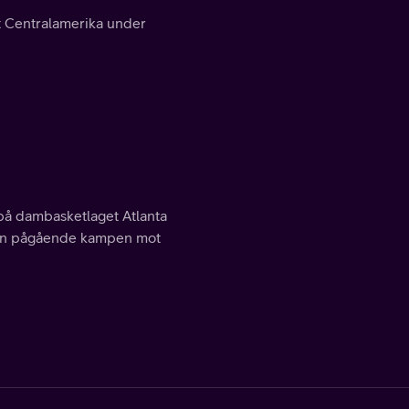
t Centralamerika under
 på dambasketlaget Atlanta
den pågående kampen mot