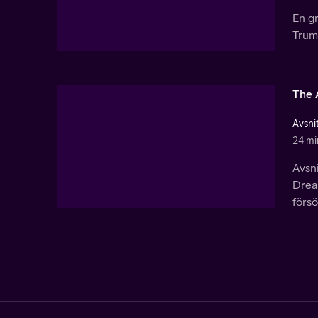
En g
Trum
The 
Avsnit
24 mi
Avsni
Drea
försö