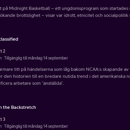
tt på Midnight Basketball – ett ungdomsprogram som startades i
kande brottslighet – visar var idrott, etnicitet och socialpolitik
lassified
t 2
n
Tillgänglig till måndag 14 september
ärmare titt på händelserna som låg bakom NCAA:s skapande av 
r den historien till en bredare nutida trend i det amerikanska nä
ificera arbetare som ”anställda”.
 the Backstretch
t 3
n
Tillgänglig till måndag 14 september