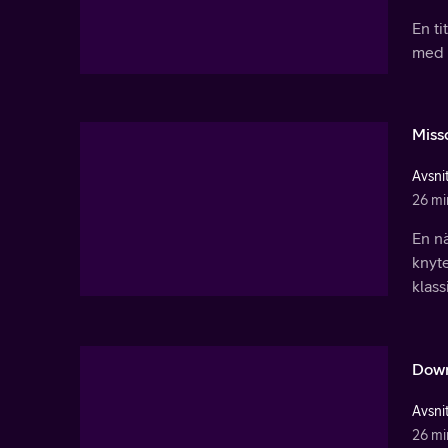
En ti
med ö
Missc
Avsnit
26 mi
En n
knyte
klass
Down
Avsnit
26 mi