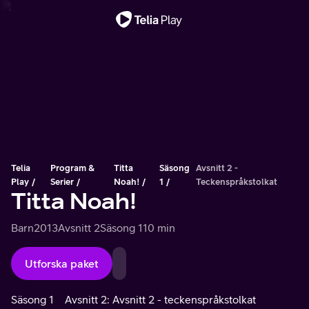
Viktigt meddelande
Telia
Program &
Titta
Säsong
Avsnitt 2 -
Play
Serier
Noah!
1
Teckenspråkstolkat
Titta Noah!
Barn
2013
Avsnitt 2
Säsong 1
10 min
Utforska paket
Säsong 1
Avsnitt 2: Avsnitt 2 - teckenspråkstolkat