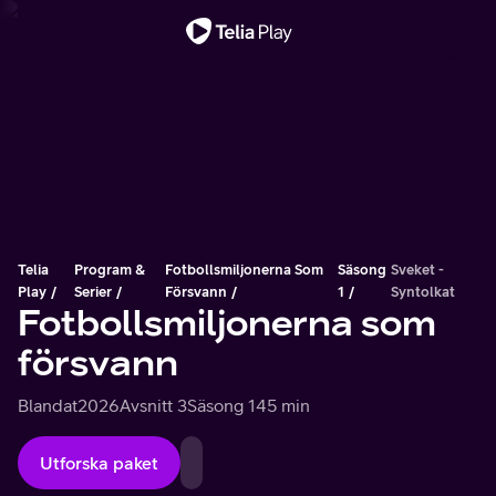
Viktigt meddelande
Telia
Program &
Fotbollsmiljonerna Som
Säsong
Sveket -
Play
Serier
Försvann
1
Syntolkat
Fotbollsmiljonerna som
försvann
Blandat
2026
Avsnitt 3
Säsong 1
45 min
Utforska paket