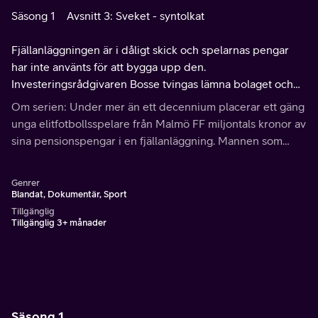
Säsong 1
Avsnitt 3: Sveket - syntolkat
Fjällanläggningen är i dåligt skick och spelarnas pengar
har inte använts för att bygga upp den.
Investeringsrådgivaren Bosse tvingas lämna bolaget och
en ny styrelse tar över i ett försök att rädda verksamheten.
Om serien: Under mer än ett decennium placerar ett gäng
unga elitfotbollsspelare från Malmö FF miljontals kronor av
sina pensionspengar i en fjällanläggning. Mannen som
håller i projektet är investeringsrådgivaren Bosse.
Genrer
Blandat, Dokumentär, Sport
Tillgänglig
Tillgänglig 3+ månader
Säsong 1