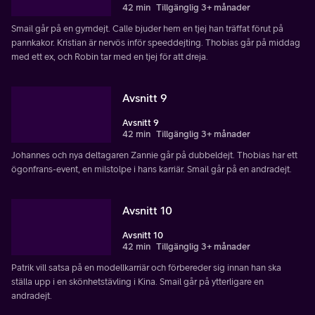
42 min
Tillgänglig 3+ månader
Smail går på en gymdejt. Calle bjuder hem en tjej han träffat förut på
pannkakor. Kristian är nervös inför speeddejting. Thobias går på middag
med ett ex, och Robin tar med en tjej för att dreja.
Avsnitt 9
Avsnitt 9
42 min
Tillgänglig 3+ månader
Johannes och nya deltagaren Zannie går på dubbeldejt. Thobias har ett
ögonfrans-event, en milstolpe i hans karriär. Smail går på en andradejt.
Avsnitt 10
Avsnitt 10
42 min
Tillgänglig 3+ månader
Patrik vill satsa på en modellkarriär och förbereder sig innan han ska
ställa upp i en skönhetstävling i Kina. Smail går på ytterligare en
andradejt.