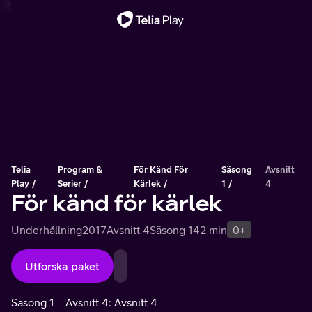
Viktigt meddelande
Telia
Program &
För Känd För
Säsong
Avsnitt
Play
Serier
Kärlek
1
4
För känd för kärlek
Underhållning
2017
Avsnitt 4
Säsong 1
42 min
0+
Utforska paket
Säsong 1
Avsnitt 4: Avsnitt 4