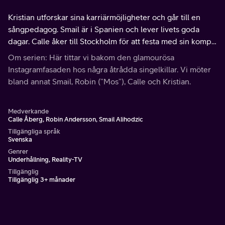
Kristian utforskar sina karriärmöjligheter och går till en
sångpedagog. Smail är i Spanien och lever livets goda
dagar. Calle åker till Stockholm för att festa med sin kompis
Jocke. Robin åker också till Stockholm för att vara med i ett
Om serien: Här tittar vi bakom den glamourösa
TV-program.
Instagramfasaden hos några åtrådda singelkillar. Vi möter
bland annat Smail, Robin (”Mos”), Calle och Kristian.
Medverkande
Calle Åberg, Robin Andersson, Smail Alihodzic
Tillgängliga språk
Svenska
Genrer
Underhållning, Reality-TV
Tillgänglig
Tillgänglig 3+ månader