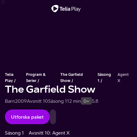
Viktigt meddelande
Telia
Program &
The Garfield
Säsong
Agent
Play
Serier
Show
1
X
The Garfield Show
Barn
2009
Avsnitt 10
Säsong 1
12 min
0+
5.8
Utforska paket
Säsong 1
Avsnitt 10: Agent X