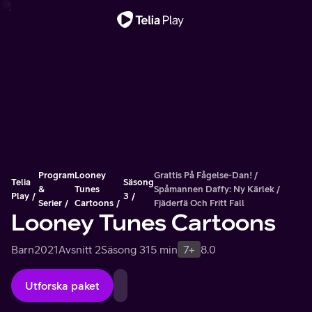
Viktigt meddelande
Program
Looney
Grattis På Fågelse-Dan! /
Telia
Säsong
&
Tunes
Spåmannen Daffy: Ny Kärlek /
Play
3
Serier
Cartoons
Fjäderfä Och Fritt Fall
Looney Tunes Cartoons
Barn
2021
Avsnitt 2
Säsong 3
15 min
7+
8.0
Utforska paket