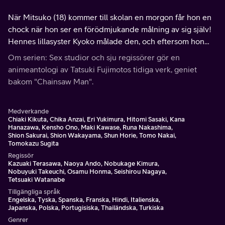
När Mitsuko (18) kommer till skolan en morgon får hon en
chock när hon ser en förödmjukande målning av sig själv!
Hennes lillasyster Kyoko målade den, och eftersom hon
vann konsttävlingen kommer målningen att visas hela året.
Om serien: Sex studior och sju regissörer gör en
animeantologi av Tatsuki Fujimotos tidiga verk, geniet
bakom "Chainsaw Man".
Medverkande
Chiaki Kikuta, Chika Anzai, Eri Yukimura, Hitomi Sasaki, Kana
Hanazawa, Kensho Ono, Maki Kawase, Runa Nakashima,
Shion Sakurai, Shion Wakayama, Shun Horie, Tomo Nakai,
Tomokazu Sugita
Regissör
Kazuaki Terasawa, Naoya Ando, Nobukage Kimura,
Nobuyuki Takeuchi, Osamu Honma, Seishirou Nagaya,
Tetsuaki Watanabe
Tillgängliga språk
Engelska, Tyska, Spanska, Franska, Hindi, Italienska,
Japanska, Polska, Portugisiska, Thailändska, Turkiska
Genrer