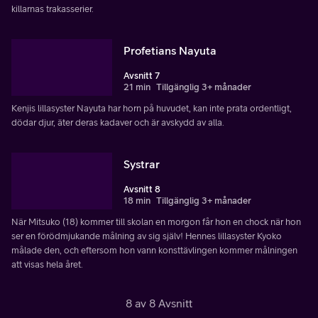
killarnas trakasserier.
Profetians Nayuta
Avsnitt 7
21 min
Tillgänglig 3+ månader
Kenjis lillasyster Nayuta har horn på huvudet, kan inte prata ordentligt,
dödar djur, äter deras kadaver och är avskydd av alla.
Systrar
Avsnitt 8
18 min
Tillgänglig 3+ månader
När Mitsuko (18) kommer till skolan en morgon får hon en chock när hon
ser en förödmjukande målning av sig själv! Hennes lillasyster Kyoko
målade den, och eftersom hon vann konsttävlingen kommer målningen
att visas hela året.
8 av 8 Avsnitt