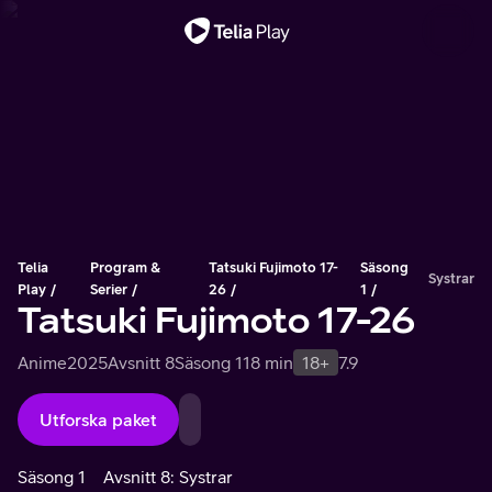
Viktigt meddelande
Telia
Program &
Tatsuki Fujimoto 17-
Säsong
Systrar
Play
Serier
26
1
Tatsuki Fujimoto 17-26
Anime
2025
Avsnitt 8
Säsong 1
18 min
18+
7.9
Utforska paket
Säsong 1
Avsnitt 8: Systrar