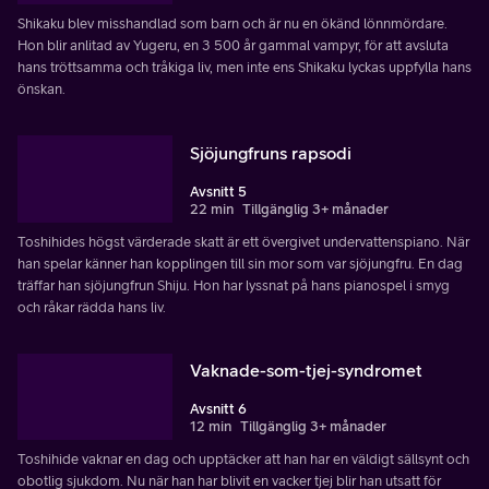
Shikaku blev misshandlad som barn och är nu en ökänd lönnmördare.
Hon blir anlitad av Yugeru, en 3 500 år gammal vampyr, för att avsluta
hans tröttsamma och tråkiga liv, men inte ens Shikaku lyckas uppfylla hans
önskan.
Sjöjungfruns rapsodi
Avsnitt 5
22 min
Tillgänglig 3+ månader
Toshihides högst värderade skatt är ett övergivet undervattenspiano. När
han spelar känner han kopplingen till sin mor som var sjöjungfru. En dag
träffar han sjöjungfrun Shiju. Hon har lyssnat på hans pianospel i smyg
och råkar rädda hans liv.
Vaknade-som-tjej-syndromet
Avsnitt 6
12 min
Tillgänglig 3+ månader
Toshihide vaknar en dag och upptäcker att han har en väldigt sällsynt och
obotlig sjukdom. Nu när han har blivit en vacker tjej blir han utsatt för