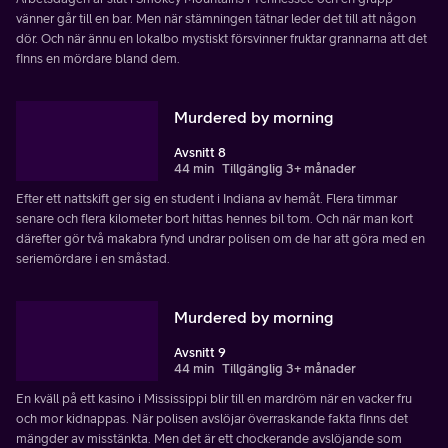
vänner går till en bar. Men när stämningen tätnar leder det till att någon
dör. Och när ännu en lokalbo mystiskt försvinner fruktar grannarna att det
finns en mördare bland dem.
Murdered by morning
Avsnitt 8
44 min
Tillgänglig 3+ månader
Efter ett nattskift ger sig en student i Indiana av hemåt. Flera timmar
senare och flera kilometer bort hittas hennes bil tom. Och när man kort
därefter gör två makabra fynd undrar polisen om de har att göra med en
seriemördare i en småstad.
Murdered by morning
Avsnitt 9
44 min
Tillgänglig 3+ månader
En kväll på ett kasino i Mississippi blir till en mardröm när en vacker fru
och mor kidnappas. När polisen avslöjar överraskande fakta finns det
mängder av misstänkta. Men det är ett chockerande avslöjande som