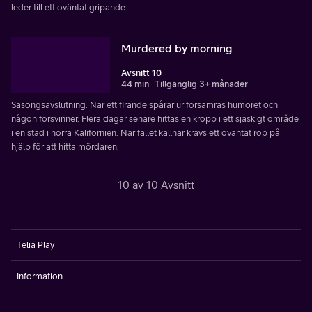
leder till ett oväntat gripande.
Murdered by morning
Avsnitt 10
44 min
Tillgänglig 3+ månader
Säsongsavslutning. När ett firande spårar ur försämras humöret och
någon försvinner. Flera dagar senare hittas en kropp i ett sjaskigt område
i en stad i norra Kalifornien. När fallet kallnar krävs ett oväntat rop på
hjälp för att hitta mördaren.
10 av 10 Avsnitt
Telia Play
Information