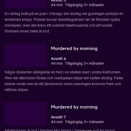
Avsnitt 5
44 min
Tillgänglig 3+ månader
En stökig kväll på en pub i Chicago blir dödlig när gryningen avslöjar en
lemlästad kropp. Polisen korsar delstatsgränser när de försöker spåra
mördaren, men det krävs ett oväntat telefonsamtal och ett brutalt
förräderi innan fallet är löst.
Murdered by morning
Avsnitt 6
44 min
Tillgänglig 3+ månader
Några studenter våldgästar en fest i en idyllisk stad i södra Kalifornien.
Men när alkoholen flödar och svartsjukan härjar blir natten dödlig. Fallet
kallnar under mer än ett decennium innan sanningen kommer fram och
rättvisa skipas.
Murdered by morning
Avsnitt 7
44 min
Tillgänglig 3+ månader
Arbetsdagen är slut i Smokey Mountains i Tennessee och en grupp