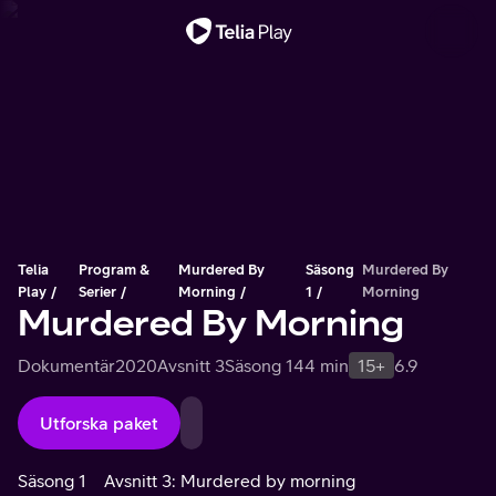
Viktigt meddelande
Telia
Program &
Murdered By
Säsong
Murdered By
Play
Serier
Morning
1
Morning
Murdered By Morning
Dokumentär
2020
Avsnitt 3
Säsong 1
44 min
15+
6.9
Utforska paket
Säsong 1
Avsnitt 3: Murdered by morning