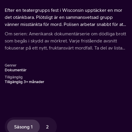
Efter en teatergrupps fest i Wisconsin upptäcker en mor
det otänkbara. Plötsligt är en sammansvetsad grupp
vänner misstänkta för mord. Polisen arbetar snabbt för att
lösa mysteriet, och en ny attack kan leda dem till
Om serien: Amerikansk dokumentärserie om dödliga brott
mördaren.
som begås i skydd av mörkret. Varje fristående avsnitt
fokuserar på ett nytt, fruktansvärt mordfall. Ta del av listan
över misstänkta och följ utredningen som slutligen leder
fram till verkliga mördaren.
Genrer
Dokumentär
Tillgänglig
Tillgänglig 3+ månader
Säsong 1
2