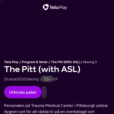
Viktigt meddelande
Telia Play
Program & Serier
The Pitt (with ASL)
Säsong 2
The Pitt (with ASL)
Drama
2026
Säsong 2
12+
8.9
Utforska paket
Personalen på Trauma Medical Center i Pittsburgh jobbar
dygnet runt för att rädda liv på en överbelagd och