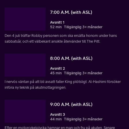
7:00 A.M. (with ASL)
Avsnitt 1
52 min
Tillgänglig 3+ månader
Den 4 juli träffar Robby personen som ska ersätta honom under hans
sabbatsår, och ett välbekant ansikte återvänder till The Pitt.
8:00 A.M. (with ASL)
Avsnitt 2
45 min
Tillgänglig 3+ månader
I nervös väntan på att bli avsatt faller King plötsligt. Al-Hashimi försöker
införa ny teknik på akutmottagningen.
9:00 A.M. (with ASL)
Avsnitt 3
44 min
Tillgänglig 3+ månader
Efter en motorcykelolycka hamnar en man och fru på akuten. Senare