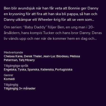
Ben blir avundsjuk när han får veta att Bonnie ger Danny
en kryssning för att fira att han ska bli pappa, så han och
Danny utkämpar ett Wheeler-krig för att se vem som
förtjänar resan mest.
Om serien: “Baby Daddy” följer Ben, en ung man i 20-
årsåldern, hans kompis Tucker och hans bror Danny. Deras
liv vänds upp och ner när de kommer hem en dag och
hittar en baby som en före detta flickvän till Ben har
lämnat på hans tröskel.
Medverkande
Chelsea Kane, Derek Theler, Jean-Luc Bilodeau, Melissa
Peterman, Tahj Mowry
Tillgängliga språk
Engelska, Tyska, Spanska, Italienska, Portugisiska
Genrer
Komedi
Tillgänglig
Tillgänglig 3+ månader