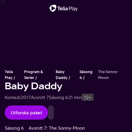
Viktigt meddelande
Telia
Program &
Baby
Säsong
The Sonny-
Play
Serier
Daddy
6
Moon
Baby Daddy
Komedi
2017
Avsnitt 7
Säsong 6
21 min
12+
Utforska paket
Säsong 6
Avsnitt 7: The Sonny-Moon