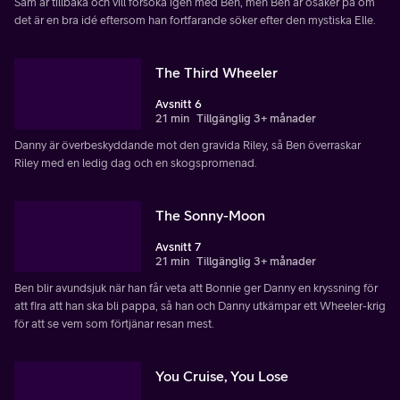
Sam är tillbaka och vill försöka igen med Ben, men Ben är osäker på om
det är en bra idé eftersom han fortfarande söker efter den mystiska Elle.
The Third Wheeler
Avsnitt 6
21 min
Tillgänglig 3+ månader
Danny är överbeskyddande mot den gravida Riley, så Ben överraskar
Riley med en ledig dag och en skogspromenad.
The Sonny-Moon
Avsnitt 7
21 min
Tillgänglig 3+ månader
Ben blir avundsjuk när han får veta att Bonnie ger Danny en kryssning för
att fira att han ska bli pappa, så han och Danny utkämpar ett Wheeler-krig
för att se vem som förtjänar resan mest.
You Cruise, You Lose