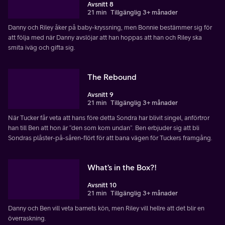
Avsnitt 8
21 min
Tillgänglig 3+ månader
Danny och Riley åker på baby-kryssning, men Bonnie bestämmer sig för
att följa med när Danny avslöjar att han hoppas att han och Riley ska
smita iväg och gifta sig.
The Rebound
Avsnitt 9
21 min
Tillgänglig 3+ månader
När Tucker får veta att hans före detta Sondra har blivit singel, anförtror
han till Ben att hon är “den som kom undan”. Ben erbjuder sig att bli
Sondras plåster-på-såren-flört för att bana vägen för Tuckers framgång.
What’s in the Box?!
Avsnitt 10
21 min
Tillgänglig 3+ månader
Danny och Ben vill veta barnets kön, men Riley vill hellre att det blir en
överraskning.