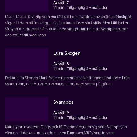
Avsnitt 7
11 min
Tillgänglig 3+ månader
Mush-Mushs favoritgroda har fått sitt hem invaderat av en ödla. Mushpot
säger åt dem att inte lägga sig i, naturen löser sånt själv. Men Lilit tycker
så synd om grodan, så hon tar med sig grodan hem till Svampstan, där
den ställer till med kaos.
Lura Skogen
Avsnitt 8
11 min
Tillgänglig 3+ månader
Det är Lura Skogen-dan! Svampinjonerna ställer till med spratt över hela
Svampstan, och Mush-Mush har ett storslaget spratt på gång.
Svambos
Avsnitt 9
11 min
Tillgänglig 3+ månader
När myror invaderar Fungs och Miffs träd erbjuder sig våra Svampinjon-
vänner att de kan bo hos dem, men Fung och Miff visar sig vara