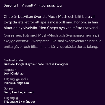
Säsong 1
Avsnitt 4: Flyg, jaga, flyg
Chep är besviken över att Mush-Mush och Lilit bara vill
lövglida istället för att spela mossboll med honom, så han
hittar en ny vivelvän. Men Cheps nya vän måste flyttvandra
med resten av sina vivelkompisar, men han kan inte flyga!
Om serien: Följ med Mush-Mush och Svampinjornerna på
skojiga äventyr i Svampstan! De små skogsväktarna har alla
unika gåvor och tillsammans får vi upptäcka deras talanger
och gränser, och inse att det finns mycket att lära sig när
man växer upp.
Medverkande
Jules de Jongh, Kaycie Chase, Teresa Gallagher
Regissör
Joeri Christiaen
Tillgängliga språk
Svenska, Engelska
Genrer
Barn, Äventyr, Komedi
Tillgänglig
Tillgänglig 3+ månader