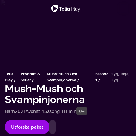
Viktigt meddelande
Telia
Program &
Mush-Mush Och
Säsong
Flyg, Jaga,
Play
Serier
Svampinjonerna
1
Flyg
Mush-Mush och
Svampinjonerna
Barn
2021
Avsnitt 4
Säsong 1
11 min
0+
Utforska paket