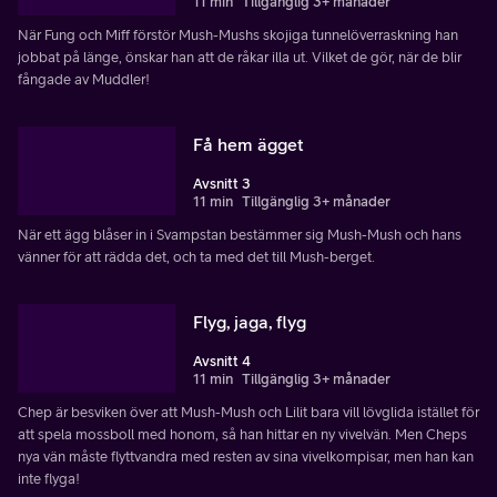
11 min
Tillgänglig 3+ månader
När Fung och Miff förstör Mush-Mushs skojiga tunnelöverraskning han
jobbat på länge, önskar han att de råkar illa ut. Vilket de gör, när de blir
fångade av Muddler!
Få hem ägget
Avsnitt 3
11 min
Tillgänglig 3+ månader
När ett ägg blåser in i Svampstan bestämmer sig Mush-Mush och hans
vänner för att rädda det, och ta med det till Mush-berget.
Flyg, jaga, flyg
Avsnitt 4
11 min
Tillgänglig 3+ månader
Chep är besviken över att Mush-Mush och Lilit bara vill lövglida istället för
att spela mossboll med honom, så han hittar en ny vivelvän. Men Cheps
nya vän måste flyttvandra med resten av sina vivelkompisar, men han kan
inte flyga!