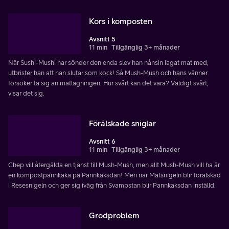
Kors i komposten
Avsnitt 5
11 min
Tillgänglig 3+ månader
När Sushi-Mushi har sönder den enda slev han nånsin lagat mat med,
utbrister han att han slutar som kock! Så Mush-Mush och hans vänner
försöker ta sig an matlagningen. Hur svårt kan det vara? Väldigt svårt,
visar det sig.
Förälskade sniglar
Avsnitt 6
11 min
Tillgänglig 3+ månader
Chep vill återgälda en tjänst till Mush-Mush, men allt Mush-Mush vill ha är
en kompostpannkaka på Pannkaksdan! Men när Matsnigeln blir förälskad
i Resesnigeln och ger sig iväg från Svampstan blir Pannkaksdan inställd.
Grodproblem