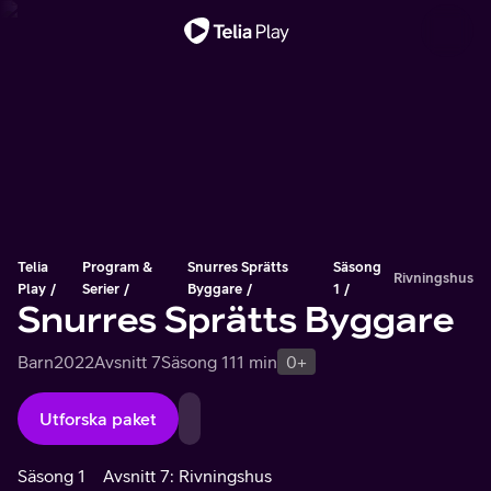
Viktigt meddelande
Telia
Program &
Snurres Sprätts
Säsong
Rivningshus
Play
Serier
Byggare
1
Snurres Sprätts Byggare
Barn
2022
Avsnitt 7
Säsong 1
11 min
0+
Utforska paket
Säsong 1
Avsnitt 7: Rivningshus