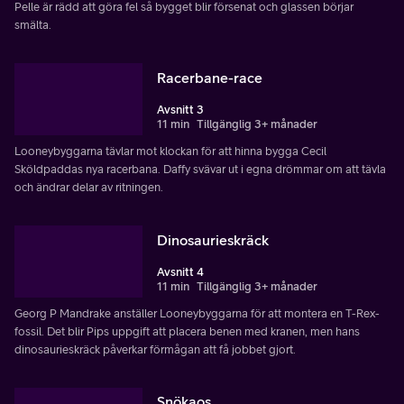
Pelle är rädd att göra fel så bygget blir försenat och glassen börjar
smälta.
Racerbane-race
Avsnitt 3
11 min
Tillgänglig 3+ månader
Looneybyggarna tävlar mot klockan för att hinna bygga Cecil
Sköldpaddas nya racerbana. Daffy svävar ut i egna drömmar om att tävla
och ändrar delar av ritningen.
Dinosaurieskräck
Avsnitt 4
11 min
Tillgänglig 3+ månader
Georg P Mandrake anställer Looneybyggarna för att montera en T-Rex-
fossil. Det blir Pips uppgift att placera benen med kranen, men hans
dinosaurieskräck påverkar förmågan att få jobbet gjort.
Snökaos