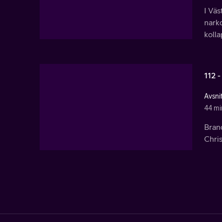
I Väs
narko
kolla
112 -
Avsni
44 mi
Bran
Chris