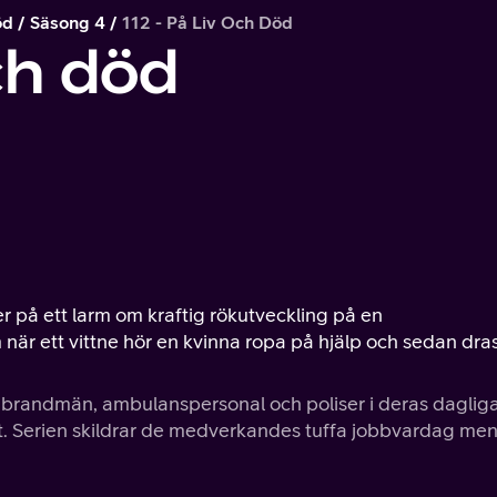
öd
Säsong 4
112 - På Liv Och Död
och död
 på ett larm om kraftig rökutveckling på en
när ett vittne hör en kvinna ropa på hjälp och sedan dras 
 brandmän, ambulanspersonal och poliser i deras daglig
ått. Serien skildrar de medverkandes tuffa jobbvardag me