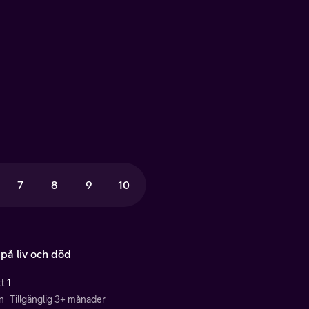
7
8
9
10
 på liv och död
t 1
n
Tillgänglig 3+ månader