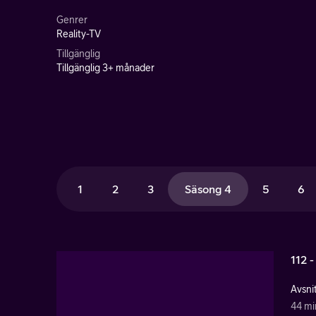
Genrer
Reality-TV
Tillgänglig
Tillgänglig 3+ månader
1
2
3
Säsong 4
5
6
112 -
Avsnit
44 mi