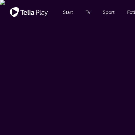
Viktigt meddelande
Start
Tv
Sport
Fot