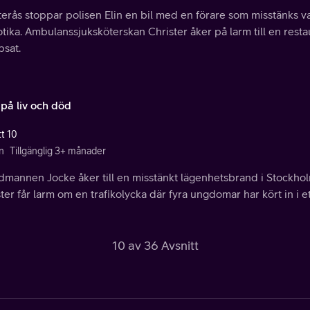
terås stoppar polisen Elin en bil med en förare som misstänks v
tika. Ambulanssjuksköterskan Christer åker på larm till en rest
psat.
 på liv och död
tt 10
n
Tillgänglig 3+ månader
dmannen Jocke åker till en misstänkt lägenhetsbrand i Stockho
ter får larm om en trafikolycka där fyra ungdomar har kört in i et
10 av 36 Avsnitt