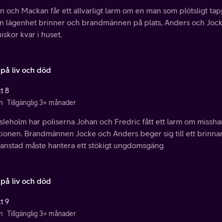
 och Mackan får ett allvarligt larm om en man som plötsligt ta
En lägenhet brinner och brandmännen på plats, Anders och Jocke
skor kvar i huset.
 på liv och död
t 8
n
Tillgänglig 3+ månader
sleholm har poliserna Johan och Fredric fått ett larm om missha
tionen. Brandmännen Jocke och Anders beger sig till ett brinna
tianstad måste hantera ett stökigt ungdomsgäng
 på liv och död
t 9
n
Tillgänglig 3+ månader