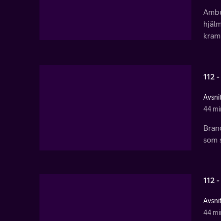
Ambul
hjälm
kramp
112 -
Avsnit
44 mi
Bran
som s
112 -
Avsnit
44 mi