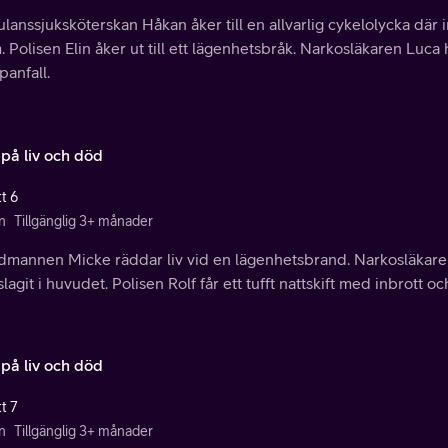
anssjuksköterskan Håkan åker till en allvarlig cykelolycka där
. Polisen Elin åker ut till ett lägenhetsbråk. Narkosläkaren Luca 
anfall.
 på liv och död
t 6
n
Tillgänglig 3+ månader
dmannen Micke räddar liv vid en lägenhetsbrand. Narkosläkaren
lagit i huvudet. Polisen Rolf får ett tufft nattskift med inbrott oc
 på liv och död
t 7
n
Tillgänglig 3+ månader