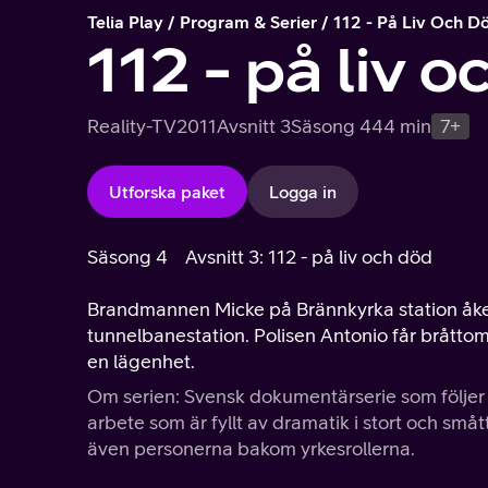
Telia Play
Program & Serier
112 - På Liv Och D
112 - på liv 
Reality-TV
2011
Avsnitt 3
Säsong 4
44 min
7+
Utforska paket
Logga in
Säsong 4
Avsnitt 3: 112 - på liv och död
Brandmannen Micke på Brännkyrka station åker
tunnelbanestation. Polisen Antonio får bråttom 
en lägenhet.
Om serien: Svensk dokumentärserie som följer
arbete som är fyllt av dramatik i stort och sm
även personerna bakom yrkesrollerna.