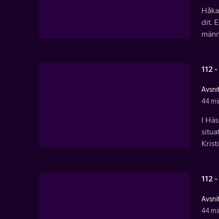
Håkan
dit. 
männi
112 -
Avsnit
44 mi
I Häs
situa
Kris
112 -
Avsnit
44 mi