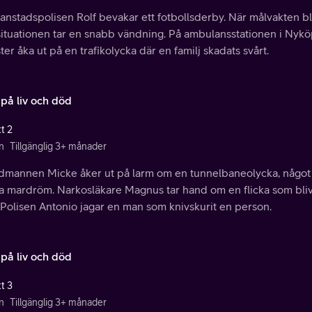
ianstadspolisen Rolf bevakar ett fotbollsderby. När målvakten 
situationen tar en snabb vändning. På ambulansstationen i Nykö
ter åka ut på en trafikolycka där en familj skadats svårt.
 på liv och död
t 2
n
Tillgänglig 3+ månader
dmannen Micke åker ut på larm om en tunnelbaneolycka, någo
ta mardröm. Narkosläkare Magnus tar hand om en flicka som bliv
 Polisen Antonio jagar en man som knivskurit en person.
 på liv och död
t 3
n
Tillgänglig 3+ månader