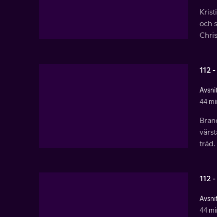
Krist
och 
Chris
112 -
Avsnit
44 mi
Bran
värs
träd.
112 -
Avsnit
44 mi