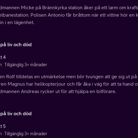
dmannen Micke på Brännkyrka station åker på ett larm om krafti
lbanestation. Polisen Antonio får bråttom när ett vittne hör en
in i en lägenhet.
 på liv och död
t 4
n
Tillgänglig 3+ månader
en Rolf tilldelas en utmärkelse men blir tvungen att ge sig ut på
en Magnus har helikopterjour och får åka i väg för att ta hand
mannen Andreas rycker ut för att hjälpa en bilförare.
 på liv och död
t 5
n
Tillgänglig 3+ månader