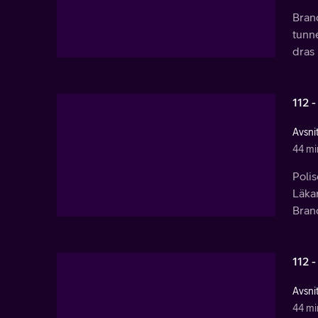
Bran
tunne
dras 
112 -
Avsnit
44 mi
Polis
Läkar
Brand
112 -
Avsnit
44 mi