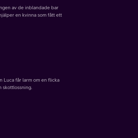
 ingen av de inblandade bar
hjälper en kvinna som fått ett
 Luca får larm om en flicka
h skottlossning.