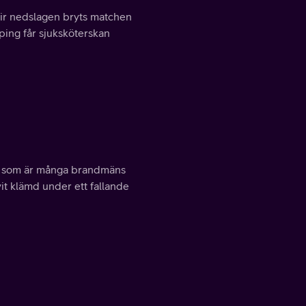
blir nedslagen bryts matchen
ping får sjuksköterskan
t som är många brandmäns
it klämd under ett fallande