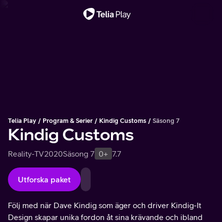
Viktigt meddelande
Telia Play
Program & Serier
Kindig Customs
Säsong 7
Kindig Customs
Reality-TV
2020
Säsong 7
0+
7.7
Utforska paket
Följ med när Dave Kindig som äger och driver Kindig-It
Design skapar unika fordon åt sina krävande och ibland