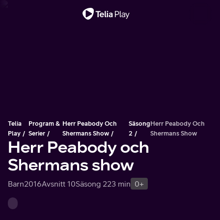
Viktigt meddelande
Telia
Program &
Herr Peabody Och
Säsong
Herr Peabody Och
Play
Serier
Shermans Show
2
Shermans Show
Herr Peabody och
Shermans show
Barn
2016
Avsnitt 10
Säsong 2
23 min
0+