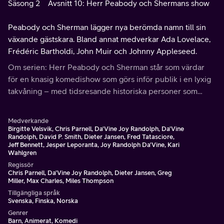
Säsong 2
Avsnitt 10: Herr Peabody och Shermans show
Peabody och Sherman lägger nya berömda namn till sin
växande gästskara. Bland annat medverkar Ada Lovelace,
Frédéric Bartholdi, John Muir och Johnny Appleseed.
Om serien: Herr Peabody och Sherman står som värdar
för en knasig komedishow som görs inför publik i en lyxig
takvåning – med tidsresande historiska personer som
gäster.
Medverkande
Birgitte Velsvik, Chris Parnell, Da'Vine Joy Randolph, Da'Vine
Randolph, David P. Smith, Dieter Jansen, Fred Tatasciore,
Jeff Bennett, Jesper Leporanta, Joy Randolph Da'Vine, Kari
Wahlgren
Regissör
Chris Parnell, Da'Vine Joy Randolph, Dieter Jansen, Greg
Miller, Max Charles, Miles Thompson
Tillgängliga språk
Svenska, Finska, Norska
Genrer
Barn, Animerat, Komedi