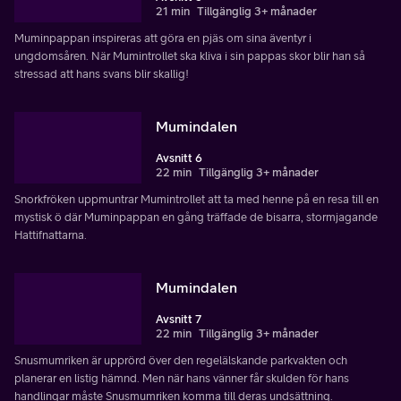
21 min
Tillgänglig 3+ månader
Muminpappan inspireras att göra en pjäs om sina äventyr i
ungdomsåren. När Mumintrollet ska kliva i sin pappas skor blir han så
stressad att hans svans blir skallig!
Mumindalen
Avsnitt 6
22 min
Tillgänglig 3+ månader
Snorkfröken uppmuntrar Mumintrollet att ta med henne på en resa till en
mystisk ö där Muminpappan en gång träffade de bisarra, stormjagande
Hattifnattarna.
Mumindalen
Avsnitt 7
22 min
Tillgänglig 3+ månader
Snusmumriken är upprörd över den regelälskande parkvakten och
planerar en listig hämnd. Men när hans vänner får skulden för hans
handlingar måste Snusmumriken komma till deras undsättning.