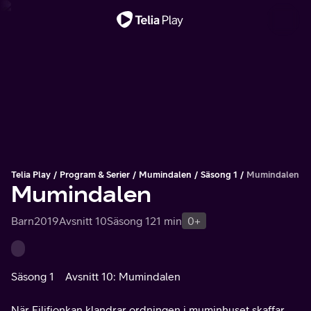
Viktigt meddelande
Telia Play
Program & Serier
Mumindalen
Säsong 1
Mumindalen
Mumindalen
Barn
2019
Avsnitt 10
Säsong 1
21 min
0+
Säsong 1
Avsnitt 10: Mumindalen
När Filifjonkan klandrar ordningen i muminhuset skaffar