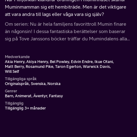
Muminmamman sig ett hembiträde. Men är det viktigare
att vara andra till lags eller våga vara sig själv?
Om serien: Nu är hela familjens favorittroll Mumin finare
än någonsin! I dessa fantastiska berättelser som baserar
sig på Tove Janssons böcker träffar du Mumindalens alla
bekanta invånare; såväl duktiga och nyfikna Mumintrollet
som sprakande Lilla My.
Medverkande
Akia Henry, Akiya Henry, Bel Powley, Edvin Endre, Ikue Otani,
Matt Berry, Rosamund Pike, Taron Egerton, Warwick Davis,
Will Self
Tillgängliga språk
Originalspråk, Svenska, Norska
Genrer
Barn, Animerat, Äventyr, Fantasy
Tillgänglig
Tillgänglig 3+ månader