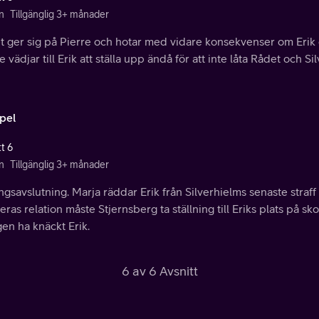
n
Tillgänglig 3+ månader
 ger sig på Pierre och hotar med vidare konsekvenser om Erik d
e vädjar till Erik att ställa upp ändå för att inte låta Rådet och Si
spel
t 6
n
Tillgänglig 3+ månader
gsavslutning. Marja räddar Erik från Silverhielms senaste stra
ras relation måste Stjernsberg ta ställning till Eriks plats på sko
gen ha knäckt Erik.
6 av 6 Avsnitt