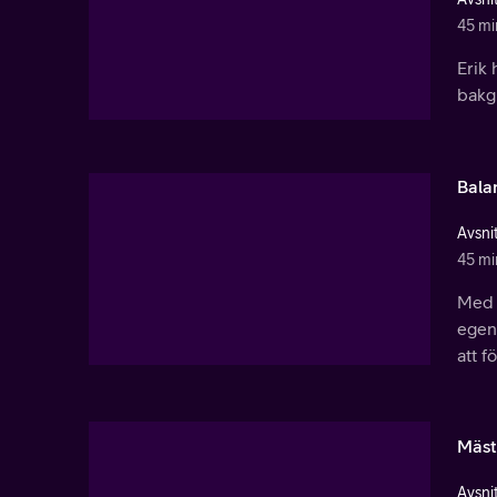
45 mi
Erik 
bakgr
Bala
Avsnit
45 mi
Med 
egent
att 
Mäst
Avsnit