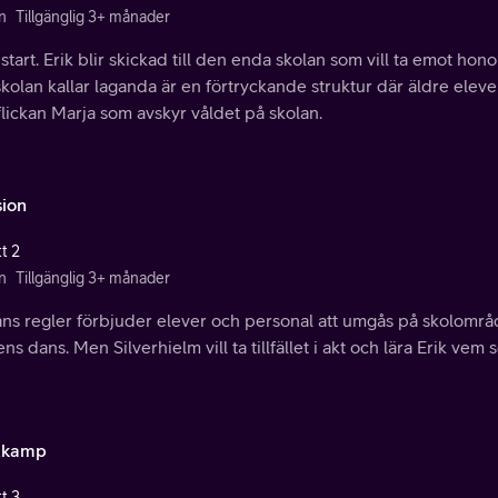
n
Tillgänglig 3+ månader
start. Erik blir skickad till den enda skolan som vill ta emot hon
kolan kallar laganda är en förtryckande struktur där äldre eleve
lickan Marja som avskyr våldet på skolan.
sion
t 2
n
Tillgänglig 3+ månader
ns regler förbjuder elever och personal att umgås på skolområde
ens dans. Men Silverhielm vill ta tillfället i akt och lära Erik ve
tkamp
t 3