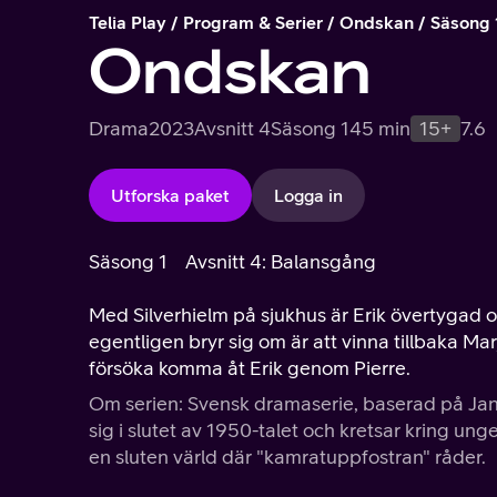
Telia Play
Program & Serier
Ondskan
Säsong 
Ondskan
Drama
2023
Avsnitt 4
Säsong 1
45 min
15+
7.6
Utforska paket
Logga in
Säsong 1
Avsnitt 4: Balansgång
Med Silverhielm på sjukhus är Erik övertygad
egentligen bryr sig om är att vinna tillbaka M
försöka komma åt Erik genom Pierre.
Om serien: Svensk dramaserie, baserad på J
sig i slutet av 1950-talet och kretsar kring ung
en sluten värld där "kamratuppfostran" råder.