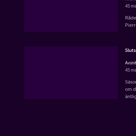
45 mi
Rådet
Pierr
Slut
Avsnit
45 mi
Säson
om de
äntli