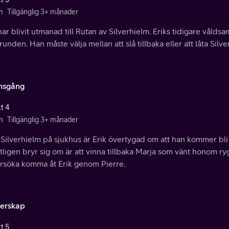
n
Tillgänglig 3+ månader
har blivit utmanad till Rutan av Silverhielm. Eriks tidigare vålds
unden. Han måste välja mellan att slå tillbaka eller att låta Sil
nsgång
t 4
n
Tillgänglig 3+ månader
Silverhielm på sjukhus är Erik övertygad om att han kommer bl
ligen bryr sig om är att vinna tillbaka Marja som vänt honom r
försöka komma åt Erik genom Pierre.
erskap
t 5