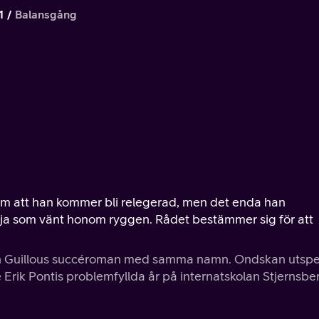
1
Balansgång
 om att han kommer bli relegerad, men det enda han
arja som vänt honom ryggen. Rådet bestämmer sig för att
an Guillous succéroman med samma namn. Ondskan utspe
e Erik Pontis problemfyllda år på internatskolan Stjernsbe