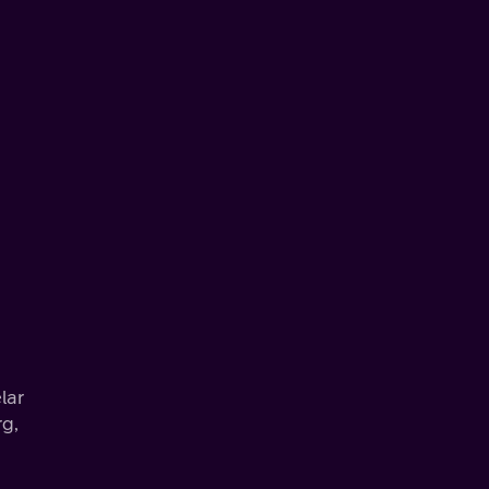
lar
rg,