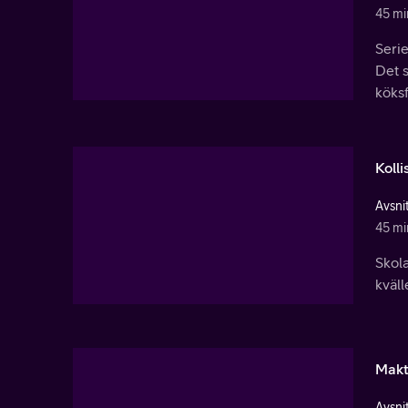
45 mi
Serie
Det s
köksf
Kolli
Avsnit
45 mi
Skola
kväll
Mak
Avsnit