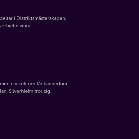
eltar i Distriktsmästerskapen.
lverhielm vinna.
ff men när rektorn får kännedom
lan. Silverhielm tror sig