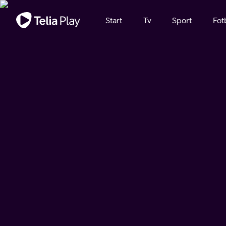
Viktigt meddelande
Start
Tv
Sport
Fot