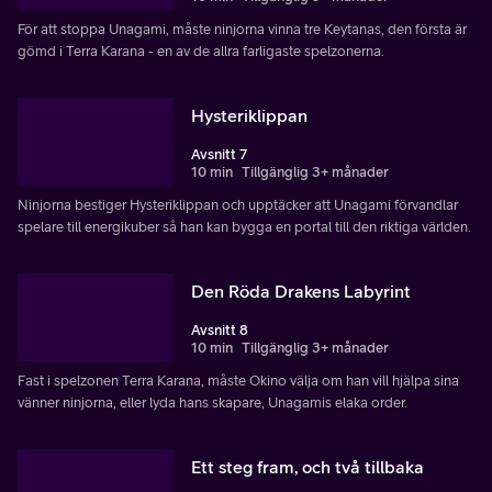
För att stoppa Unagami, måste ninjorna vinna tre Keytanas, den första är
gömd i Terra Karana - en av de allra farligaste spelzonerna.
Hysteriklippan
Avsnitt 7
10 min
Tillgänglig 3+ månader
Ninjorna bestiger Hysteriklippan och upptäcker att Unagami förvandlar
spelare till energikuber så han kan bygga en portal till den riktiga världen.
Den Röda Drakens Labyrint
Avsnitt 8
10 min
Tillgänglig 3+ månader
Fast i spelzonen Terra Karana, måste Okino välja om han vill hjälpa sina
vänner ninjorna, eller lyda hans skapare, Unagamis elaka order.
Ett steg fram, och två tillbaka