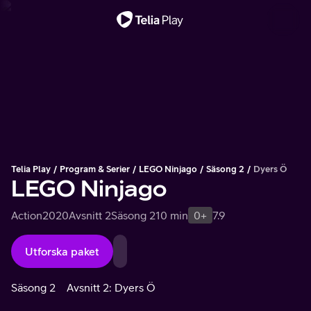
Viktigt meddelande
Telia Play
Program & Serier
LEGO Ninjago
Säsong 2
Dyers Ö
LEGO Ninjago
Action
2020
Avsnitt 2
Säsong 2
10 min
0+
7.9
Utforska paket
Säsong 2
Avsnitt 2: Dyers Ö