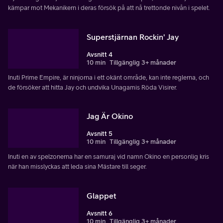
kämpar mot Mekanikern i deras försök på att nå trettonde nivån i spelet.
Superstjärnan Rockin' Jay
Avsnitt 4
10 min
Tillgänglig 3+ månader
Inuti Prime Empire, är ninjorna i ett okänt område, kan inte reglerna, och
de försöker att hitta Jay och undvika Unagamis Röda Visirer.
Jag Är Okino
Avsnitt 5
10 min
Tillgänglig 3+ månader
Inuti en av spelzonerna har en samuraj vid namn Okino en personlig kris
när han misslyckas att leda sina Mästare till seger.
Glappet
Avsnitt 6
10 min
Tillgänglig 3+ månader