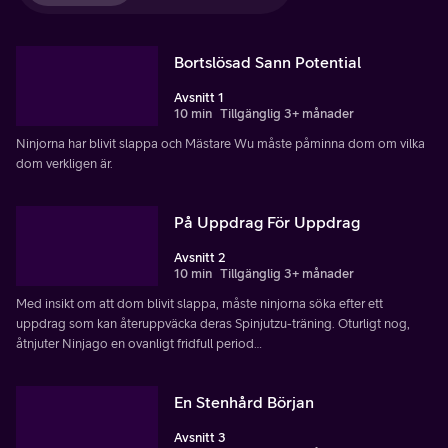
Bortslösad Sann Potential
Avsnitt 1
10 min
Tillgänglig 3+ månader
Ninjorna har blivit slappa och Mästare Wu måste påminna dom om vilka
dom verkligen är.
På Uppdrag För Uppdrag
Avsnitt 2
10 min
Tillgänglig 3+ månader
Med insikt om att dom blivit slappa, måste ninjorna söka efter ett
uppdrag som kan återuppväcka deras Spinjutzu-träning. Oturligt nog,
åtnjuter Ninjago en ovanligt fridfull period…
En Stenhård Början
Avsnitt 3