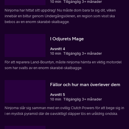
10 min
Tillgänglig 3+ månader
Ninjorna har hittat sitt uppdrag! Nu måste dom bara ta sig dit, vilken
innebär en biltur genom Undergångsöknen, en region som visst ska
bebos av en enorm skarabé-skalbagge.
I Odjurets Mage
Avsnitt 4
10 min
Tillgänglig 3+ månader
För att reparera Land-Bountyn, måste ninjorna hämta en viktig motordel
som har svalts av en enorm skarabé-skalbagge.
Fällor och hur man överlever dem
Avsnitt 5
10 min
Tillgänglig 3+ månader
Ninjorna slår sig samman med en ovillig Clutch Powers för att bege sig in
i en mystisk pyramid där de oavsiktligt släpper lös en uråldrig ondska.