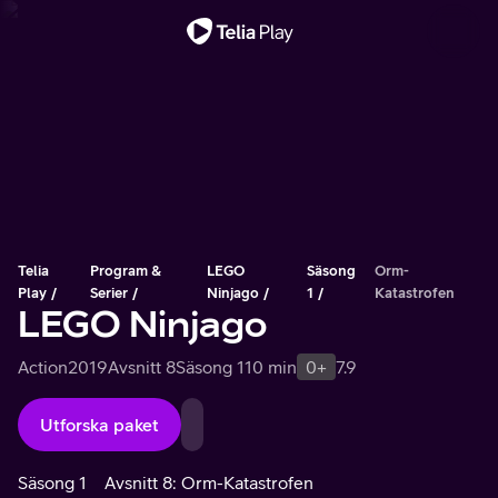
Viktigt meddelande
Telia
Program &
LEGO
Säsong
Orm-
Play
Serier
Ninjago
1
Katastrofen
LEGO Ninjago
Action
2019
Avsnitt 8
Säsong 1
10 min
0+
7.9
Utforska paket
Säsong 1
Avsnitt 8: Orm-Katastrofen