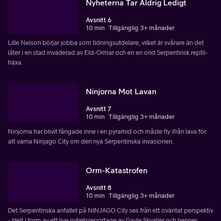
Nyheterna Tar Aldrig Ledigt
Avsnitt 6
10 min
Tillgänglig 3+ månader
Lille Nelson börjar jobba som tidningsutdelare, vilket är svårare än det
låter i en stad invaderad av Eld-Ormar och en en ond Serpentinsk reptil-
häxa.
Ninjorna Mot Lavan
Avsnitt 7
10 min
Tillgänglig 3+ månader
Ninjorna har blivit fångade inne i en pyramid och måste fly ifrån lava för
att varna Ninjago City om den nya Serpentinska invasionen.
Orm-Katastrofen
Avsnitt 8
10 min
Tillgänglig 3+ månader
Det Serpentinska anfallet på NINJAGO City ses från ett oväntat perspektiv
- Helt i form av ett live nyhetsreportage av Gayle Skvaller och hennes