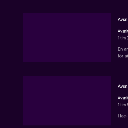
Avsni
Avsnit
1 tim 
En a
för a
Avsni
Avsnit
1 tim 
Hae-y