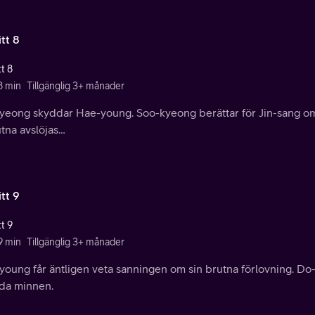
tt 8
t 8
8 min
Tillgänglig 3+ månader
yeong skyddar Hae-young. Soo-kyeong berättar för Jin-sang o
utna avslöjas…
tt 9
t 9
9 min
Tillgänglig 3+ månader
young får äntligen veta sanningen om sin brutna förlovning. D
da minnen.