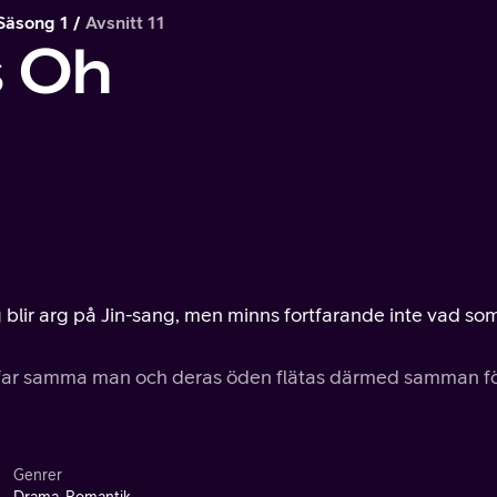
Säsong 1
Avsnitt 11
s Oh
 blir arg på Jin-sang, men minns fortfarande inte vad so
äffar samma man och deras öden flätas därmed samman f
Genrer