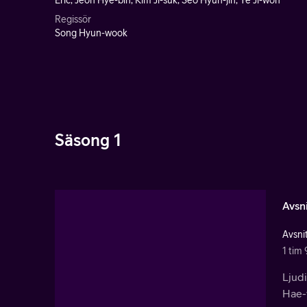
Eric, Jeon Hye-bin, Kim Ji-suk, Seo Hyun-jin, Ye Ji-won
Regissör
Song Hyun-wook
Säsong 1
Avsni
Avsnit
1 tim 
Ljudi
Hae-