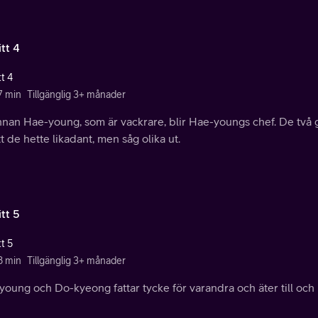
tt 4
t 4
7 min
Tillgänglig 3+ månader
nnan Hae-young, som är vackrare, blir Hae-youngs chef. De två 
tt de hette likadant, men såg olika ut.
tt 5
t 5
8 min
Tillgänglig 3+ månader
oung och Do-kyeong fattar tycke för varandra och äter till och