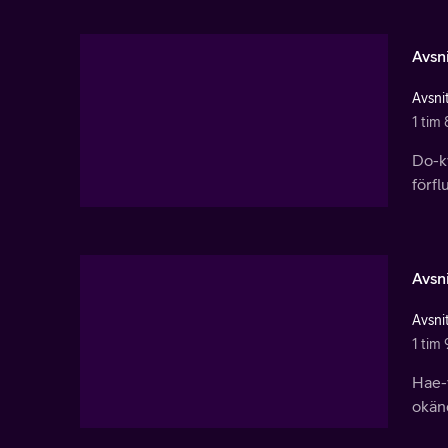
Avsni
Avsnit
1 tim 
Do-k
förfl
Avsni
Avsnit
1 tim 
Hae-
okän