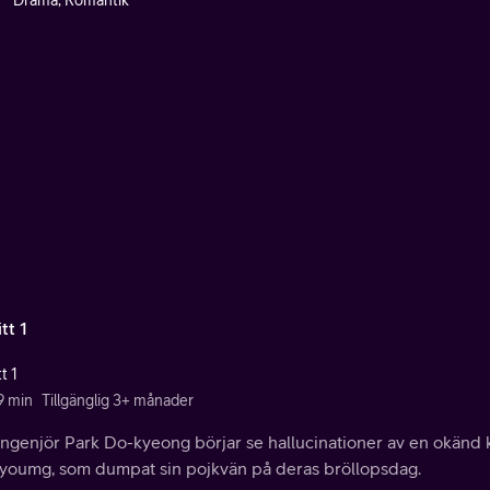
Drama, Romantik
tt 1
t 1
9 min
Tillgänglig 3+ månader
ngenjör Park Do-kyeong börjar se hallucinationer av en okänd k
youmg, som dumpat sin pojkvän på deras bröllopsdag.