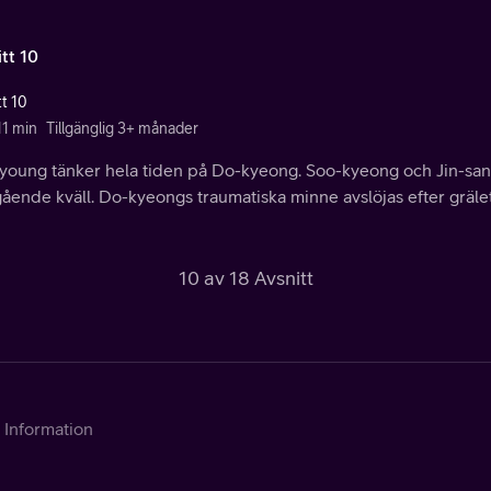
tt 10
tt 10
11 min
Tillgänglig 3+ månader
young tänker hela tiden på Do-kyeong. Soo-kyeong och Jin-sa
gående kväll. Do-kyeongs traumatiska minne avslöjas efter gräl
10 av 18 Avsnitt
Information
Kontakta Telia