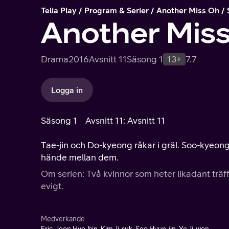
Telia Play
Program & Serier
Another Miss Oh
Another Mis
Drama
2016
Avsnitt 11
Säsong 1
13+
7.7
Logga in
Säsong 1
Avsnitt 11: Avsnitt 11
Tae-jin och Do-kyeong råkar i gräl. Soo-kyeong
hände mellan dem.
Om serien: Två kvinnor som heter likadant tr
evigt.
Medverkande