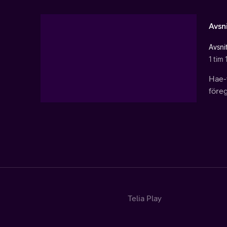
Avsni
Avsni
1 tim 
Hae-
före
Telia Play
Start