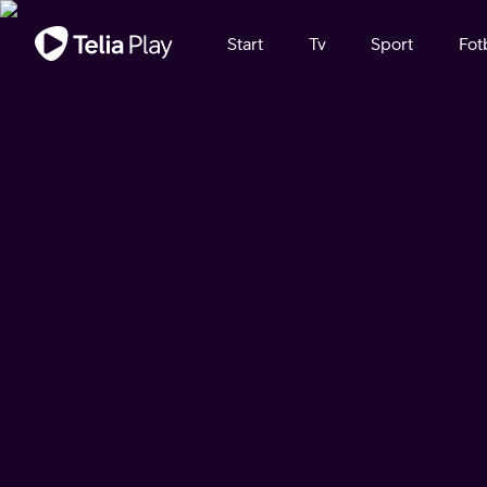
Viktigt meddelande
Start
Tv
Sport
Fot