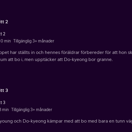
tt 2
t 2
 10 min
Tillgänglig 3+ månader
opet har ställts in och hennes föräldrar förbereder för att hon sk
 rum att bo i, men upptäcker att Do-kyeong bor granne.
tt 3
t 3
8 min
Tillgänglig 3+ månader
young och Do-kyeong kämpar med att bo med bara en tunn väg