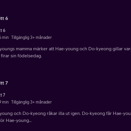
tt 6
t 6
6 min
Tillgänglig 3+ månader
youngs mamma märker att Hae-young och Do-kyeong gillar va
 firar sin födelsedag.
tt 7
t 7
9 min
Tillgänglig 3+ månader
young och Do-kyeong råkar illa ut igen. Do-kyeong får Hae-yo
ör Hae-young...